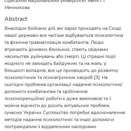
Одеський національний університет імені І. І.
Мечникова
Abstract
Внаслідок бойових дій, які зараз проходять на Сході
нашої держави все частіше відбувається психологічна
та фізична травматизація комбатантів. Люди
втрачають домівки, близьких, стають свідками
насильства, руйнувань або смерті. Ці страшні події
жодного не залишать байдужим, та на жаль, у
більшості випадків, все це призводить до розвитку
психологічних та психіатричних хвороб [3]. На
сьогодні проблема організації надання психологічної
допомоги комбатантам та здійснення
психокорекційної роботи є дуже важливою та її
можна віднести до досить актуальних проблем
сучасної України. Суспільство потребує вдосконалення
методів надання психологічної та іншої допомоги
постраждалим з віддаленими наслідками