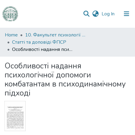
(current)
Log In
Communities
Home
10. Факультет психології та соціальної роботи
&
Статті та доповіді ФПСР
Collections
Особливості надання психологічної допомоги комбатантам в психодинамічному підході
All of DSpace
Особливості надання
психологічної допомоги
Statistics
комбатантам в психодинамічному
підході