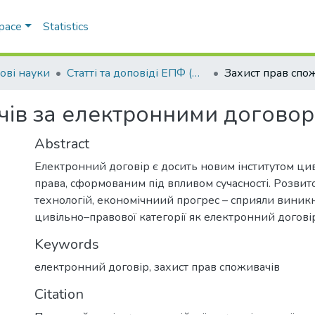
Space
Statistics
ові науки
Статті та доповіді ЕПФ (Правові науки)
чів за електронними догово
Abstract
Електронний договір є досить новим інститутом ци
права, сформованим під впливом сучасності. Розви
технологій, економічниий прогрес – сприяли виник
цивільно–правової категорії як електронний догові
Keywords
електронний договір
,
захист прав споживачів
Citation