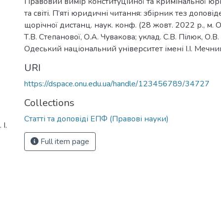
Правовий вимір конституційної та кримінальної юри
та світі. П’яті юридичні читання: збірник тез допові
щорічної дистанц. наук. конф. (28 жовт. 2022 р., м. Од
Т.В. Степанової, О.А. Чувакова; уклад. С.В. Пілюк, О.В
Одеський національний університет імені І.І. Мечни
URI
https://dspace.onu.edu.ua/handle/123456789/34727
Collections
Статті та доповіді ЕПФ (Правові науки)
І.
Full item page