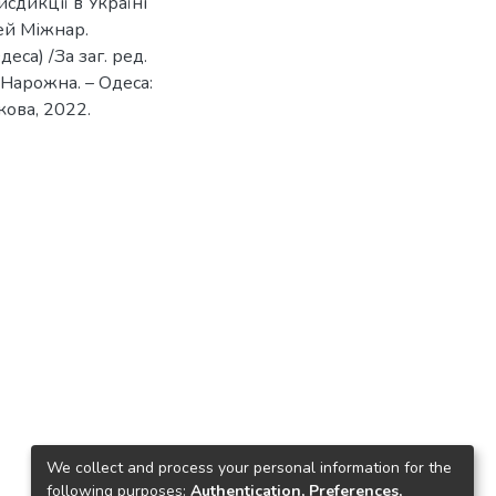
сдикції в Україні
дей Міжнар.
еса) /За заг. ред.
. Нарожна. – Одеса:
кова, 2022.
We collect and process your personal information for the
following purposes:
Authentication, Preferences,