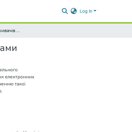
Log In
Захист прав споживачів за електронними договорами
рами
вільного
ток електронних
ненню такої
р.