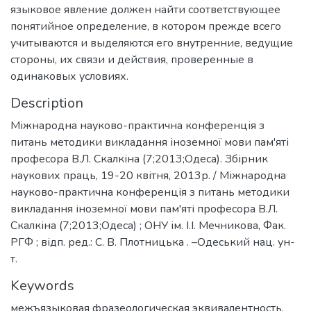
языковое явление должен найти соответствующее
понятийное определение, в котором прежде всего
учитываются и выделяются его внутренние, ведущие
стороны, их связи и действия, проверенные в
одинаковых условиях.
Description
Міжнародна науково-практична конференція з
питань методики викладання іноземної мови пам'яті
професора В.Л. Скалкіна (7;2013;Одеса). Збірник
наукових праць, 19-20 квітня, 2013р. / Міжнародна
науково-практична конференція з питань методики
викладання іноземної мови пам'яті професора В.Л.
Скалкіна (7;2013;Одеса) ; ОНУ ім. І.І. Мечникова, Фак.
РГФ ; відп. ред.: С. В. Плотницька . –Одеський нац. ун-
т.
Keywords
межъязыковая фразеологическая эквивалентность
,