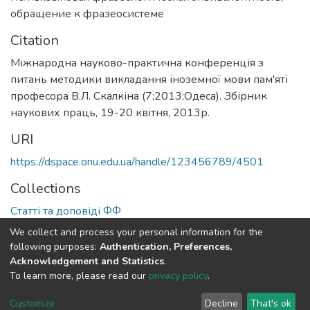
обращение к фразеосистеме
Citation
Міжнародна науково-практична конференція з
питань методики викладання іноземної мови пам'яті
професора В.Л. Скалкіна (7;2013;Одеса). Збірник
наукових праць, 19-20 квітня, 2013р.
URI
https://dspace.onu.edu.ua/handle/123456789/4501
Collections
Статті та доповіді ФФ
We collect and process your personal information for the
Full item page
following purposes:
Authentication, Preferences,
Acknowledgement and Statistics
.
To learn more, please read our
privacy policy
.
DSpace software
copyright © 2009-2026
LYRASIS
Cookie
Privacy
End User
Send
Customize
Decline
That's ok