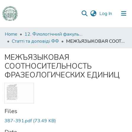
(current)
Log In
Communities
Home
12. Філологічний факультет
&
Статті та доповіді ФФ
МЕЖЪЯ3ЫКОВАЯ COOTНОСИТЕЛЬНОСТЬ ФРАЗЕОЛОГИЧЕСКИХ ЕДИНИЦ
Collections
МЕЖЪЯ3ЫКОВАЯ
All of DSpace
COOTНОСИТЕЛЬНОСТЬ
ФРАЗЕОЛОГИЧЕСКИХ ЕДИНИЦ
Statistics
Files
387-391.pdf
(73.49 KB)