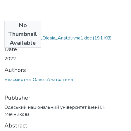
No
Files
Thumbnail
053_Bezsmertna_Οlesia_Anatοliivna1.doc
(191 KB)
Available
Date
2022
Authors
Безсмертна, Олеся Анатоліївна
Publisher
Одеський національний університет імені І. І.
Мечникова
Abstract