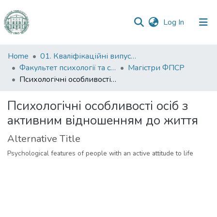
(current)
Log In
Communities
Home
01. Кваліфікаційні випускні роботи здобувачів вищої освіти
&
Факультет психології та соціальної роботи
Магістри ФПСР
Collections
Психологічні особливості осіб з активним відношенням до життя
All of DSpace
Психологічні особливості осіб з
активним відношенням до життя
Statistics
Alternative Title
Psychological features of people with an active attitude to life