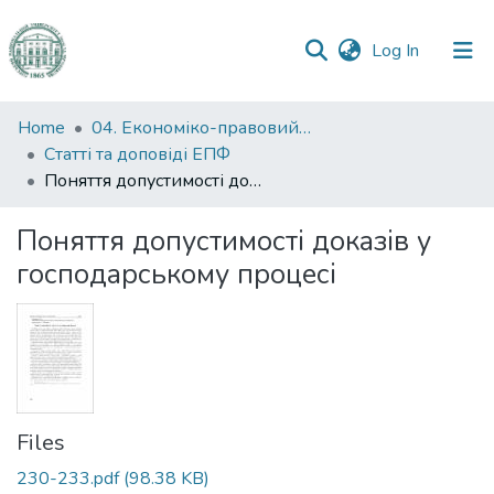
(current)
Log In
Communities
Home
04. Економіко-правовий факультет
&
Статті та доповіді ЕПФ
Collections
Поняття допустимості доказів у господарському процесі
All of DSpace
Поняття допустимості доказів у
господарському процесі
Statistics
Files
230-233.pdf
(98.38 KB)