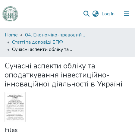
(current)
Log In
Communities
Home
04. Економіко-правовий факультет
&
Статті та доповіді ЕПФ
Collections
Сучасні аспекти обліку та оподаткування інвестиційно-інноваційної діяльності в Україні
All of DSpace
Сучасні аспекти обліку та
оподаткування інвестиційно-
Statistics
інноваційної діяльності в Україні
Files