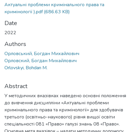
Актуальні проблеми кримінального права та
кримінології ).pdf
(686.63 KB)
Date
2022
Authors
Орловський, Богдан Михайлович
Орловский, Богдан Михайлович
Orlovskyi, Bohdan M.
Abstract
У методичних вказівках наведено основні положення
до вивчення дисципліни «Актуальні проблеми
кримінального права та кримінології» для здобувачів
третього (освітньо-наукового) рівня вищої освіти
спеціальності 081 «Право» галузі знань 08 «Право».
Основна мета вказівок – надати методичну допомогу