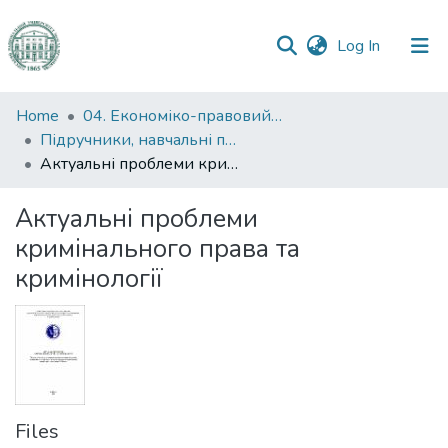
(current)
Log In
Communities
Home
04. Економіко-правовий факультет
&
Підручники, навчальні посібники та інші науково- та навчально-методичні праці ЕПФ
Collections
Актуальні проблеми кримінального права та кримінології
All of DSpace
Актуальні проблеми
кримінального права та
Statistics
кримінології
Files