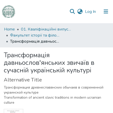
(current)
Log In
Communities
Home
01. Кваліфікаційні випускні роботи здобувачів вищої освіти
&
Факультет історії та філософії
Collections
Трансформація давньослов'янських звичаїв в сучасній українській культурі
All of DSpace
Трансформація
давньослов'янських звичаїв в
Statistics
сучасній українській культурі
Alternative Title
Трансформация древнеславянских обычаев в современной
украинской культуре
Transformation of ancient slavic traditions in modern ucrainian
culture