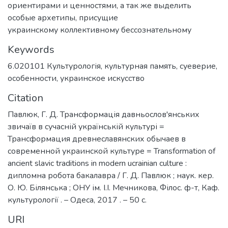
ориентирами и ценностями, а так же выделить
особые архетипы, присущие
украинскому коллективному бессознательному
Keywords
6.020101 Культурологія
,
культурная память
,
суеверие
,
особенности
,
украинское искусство
Citation
Павлюк, Г. Д. Трансформація давньослов'янських
звичаїв в сучасній українській культурі =
Трансформация древнеславянских обычаев в
современной украинской культуре = Transformation of
ancient slavic traditions in modern ucrainian culture :
дипломна робота бакалавра / Г. Д. Павлюк ; наук. кер.
О. Ю. Білянська ; ОНУ ім. І.І. Мечникова, Філос. ф-т, Каф.
культурології . – Одеса, 2017 . – 50 с.
URI