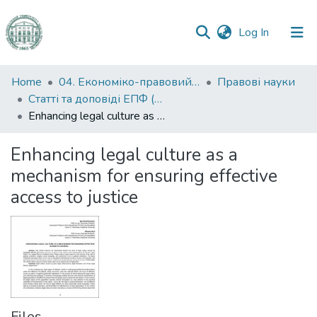
(current)
Log In
Communities
Home
04. Економіко-правовий факультет
Правові науки
&
Статті та доповіді ЕПФ (Правові науки)
Collections
Enhancing legal culture as a mechanism for ensuring effective access to justice
All of DSpace
Enhancing legal culture as a
mechanism for ensuring effective
Statistics
access to justice
Files