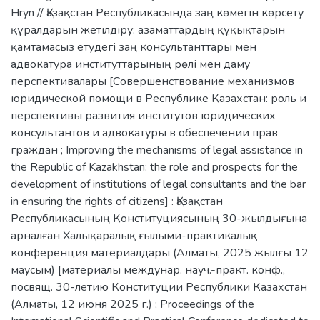
Hryn // Қазақстан Республикасында заң көмегін көрсету
құралдарын жетілдіру: азаматтардың құқықтарын
қамтамасыз етудегі заң консультанттары мен
адвокатура институттарының рөлі мен даму
перспективалары [Совершенствование механизмов
юридической помощи в Республике Казахстан: роль и
перспективы развития институтов юридических
консультантов и адвокатуры в обеспечении прав
граждан ; Improving the mechanisms of legal assistance in
the Republic of Kazakhstan: the role and prospects for the
development of institutions of legal consultants and the bar
in ensuring the rights of citizens] : Қазақстан
Республикасының Конституциясының 30-жылдығына
арналған Халықаралық ғылыми-практикалық
конференция материалдары (Алматы, 2025 жылғы 12
маусым) [материалы междунар. науч.-практ. конф.,
посвящ. 30-летию Конституции Республики Казахстан
(Алматы, 12 июня 2025 г.) ; Proceedings of the