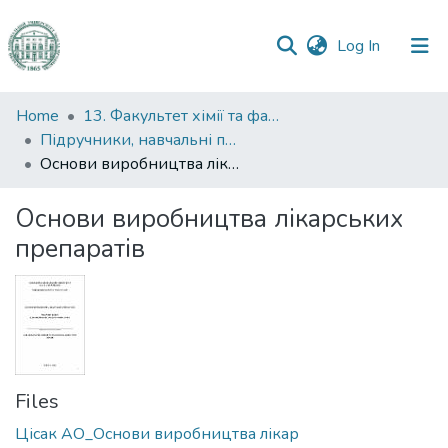
(current)
Log In
Communities
Home
13. Факультет хімії та фармації
&
Підручники, навчальні посібники та інші науково- та навчально-методичні праці ФХФ
Collections
Основи виробництва лікарських препаратів
All of DSpace
Основи виробництва лікарських
препаратів
Statistics
Files
Цісак АО_Основи виробництва лікар