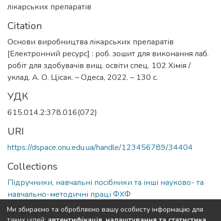
лікарських препаратів
Citation
Основи виробництва лікарських препаратів
[Електронний ресурс] : роб. зошит для виконання лаб.
робіт для здобувачів вищ. освіти спец. 102 Хімія /
уклад. А. О. Цісак. – Одеса, 2022. – 130 с.
УДК
615.014.2:378.016(072)
URI
https://dspace.onu.edu.ua/handle/123456789/34404
Collections
Підручники, навчальні посібники та інші науково- та
навчально-методичні праці ФХФ
Ми збираємо та обробляємо вашу особисту інформацію для
Full item page
таких цілей:
автентифікація, налаштування та статистика
.