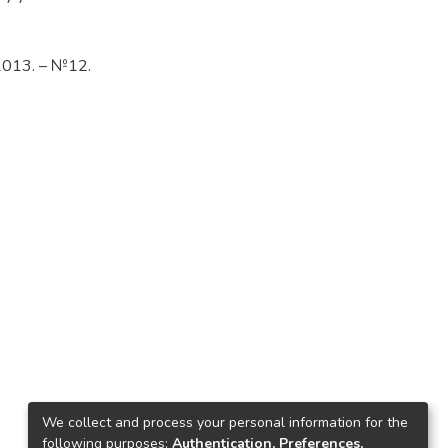
2013. – №12.
We collect and process your personal information for the
following purposes:
Authentication, Preferences,