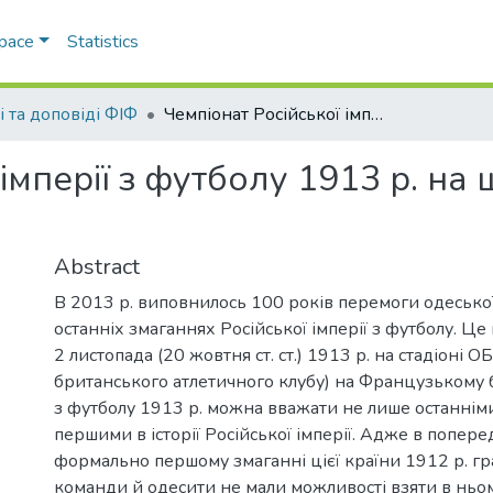
Space
Statistics
і та доповіді ФІФ
Чемпіонат Російської імперії з футболу 1913 р. на шпальтах одеських газет
 імперії з футболу 1913 р. на
Abstract
В 2013 р. виповнилось 100 років перемоги одеської
останніх змаганнях Російської імперії з футболу. Це 
2 листопада (20 жовтня ст. ст.) 1913 р. на стадіоні 
британського атлетичного клубу) на Французькому 
з футболу 1913 р. можна вважати не лише останніми
першими в історії Російської імперії. Адже в попер
формально першому змаганні цієї країни 1912 р. г
команди й одесити не мали можливості взяти в ньом