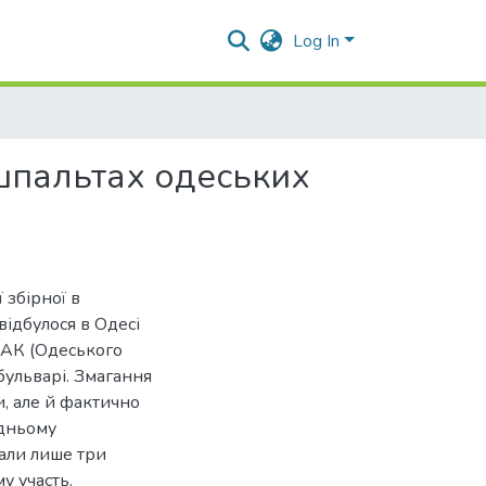
Log In
 шпальтах одеських
 збірної в
відбулося в Одесі
ОБАК (Одеського
бульварі. Змагання
, але й фактично
едньому
рали лише три
у участь.