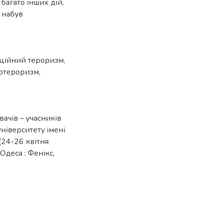
багато інших дій,
м набув
ційний тероризм
,
ертероризм
,
вачів – учасників
ніверситету імені
 (24-26 квітня
 Одеса : Фенікс,