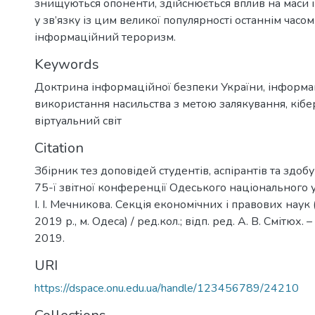
знищуються опоненти, здійснюється вплив на маси і 
у зв’язку із цим великої популярності останнім часо
інформаційний тероризм.
Keywords
Доктрина інформаційної безпеки України
,
інформа
використання насильства з метою залякування
,
кіб
віртуальний світ
Citation
Збірник тез доповідей студентів, аспірантів та здобу
75-ї звітної конференції Одеського національного у
І. І. Мечникова. Секція економічних і правових наук
2019 р., м. Одеса) / ред.кол.; відп. ред. А. В. Смітюх. –
2019.
URI
https://dspace.onu.edu.ua/handle/123456789/24210