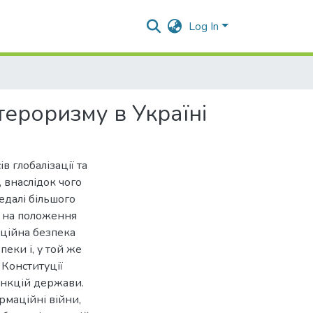
Log In
тероризму в Україні
в глобалізації та
 внаслідок чого
едалі більшого
у на положення
ційна безпека
еки і, у той же
 Конституції
ункцій держави.
рмаційні війни,