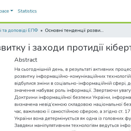
Space
Statistics
і та доповіді ЕПФ
Основні тенденції розвитку і заходи протидії кібертероризму в Україні
витку і заходи протидії кібер
Abstract
На сьогоднішній день, в результаті активних процесі
розвитку інформаційно-комунікаційних технологій,
відбулися зміни в соціально-інформаційній сфері, д
значення набуває роль інформації. Звертаючи уваг
Доктрини інформаційної безпеки України, інформа
визначена невід’ємною складовою національної безп
час, важливою її самостійною сферою, а згідно ст. 17
України вона детермінується як одна із головних ф
Завдяки маніпулятивним технологіям ведуться інфо