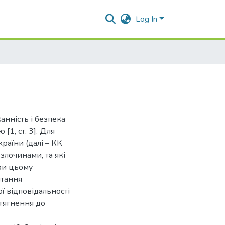
Log In
канність і безпека
1, ст. 3]. Для
раїни (далі – КК
 злочинами, та які
При цьому
итання
ї відповідальності
тягнення до