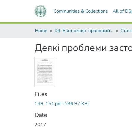
Communities & Collections
All of D
Home
04. Економіко-правовий факультет
Статт
Деякі проблеми застос
Files
149-151.pdf
(186.97 KB)
Date
2017