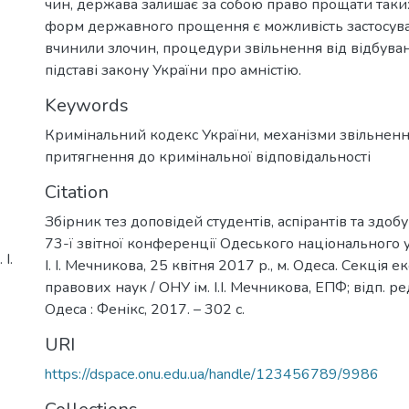
чин, держава залишає за собою право прощати таких
форм державного прощення є можливість застосува
вчинили злочин, процедури звільнення від відбува
підставі закону України про амністію.
Keywords
Кримінальний кодекс України
,
механізми звільнен
притягнення до кримінальної відповідальності
Citation
Збірник тез доповідей студентів, аспірантів та здобу
73-ї звітної конференції Одеського національного у
І.
І. І. Мечникова, 25 квітня 2017 р., м. Одеса. Секція е
правових наук / ОНУ ім. І.І. Мечникова, ЕПФ; відп. ред
Одеса : Фенікс, 2017. – 302 с.
URI
https://dspace.onu.edu.ua/handle/123456789/9986