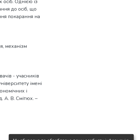
 осіб. Однією із
ння до осіб, що
ння покарання на
ня
,
механізм
вачів - учасників
ніверситету імені
кономічних і
. А. В. Смітюх. –