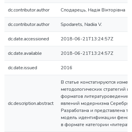
dc.contributor.author
Сподарець, Надія Вікторівна
dc.contributor.author
Spodarets, Nadiia V.
dc.date.accessioned
2018-06-21T13:24:57Z
dc.date.available
2018-06-21T13:24:57Z
dc.date.issued
2016
В статье констатируются измен
методологических стратегий и
форматов литературоведения 
dc.description.abstract
явлений модернизма Серебряно
Разработана и представлена те
модель идентификации феном
в формате категории «литерату