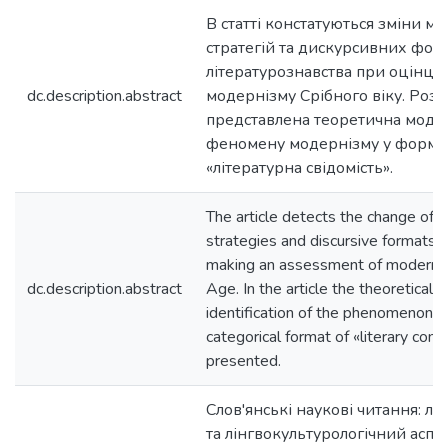
В статті констатуються зміни м
стратегій та дискурсивних фор
літературознавства при оцінці
dc.description.abstract
модернізму Срібного віку. Розр
представлена теоретична модел
феномену модернізму у форматі
«літературна свідомість».
The article detects the change of 
strategies and discursive formats of
making an assessment of modernis
dc.description.abstract
Age. In the article the theoretical 
identification of the phenomenon o
categorical format of «literary con
presented.
Слов'янські наукові читання: л
та лінгвокультурологічний аспекти