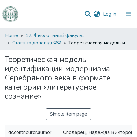
(current)
Log In
Communities
Home
12. Філологічний факультет
&
Статті та доповіді ФФ
Теоретическая модель идентификации модернизма Серебряного века в формате категории «литературное сознание»
Collections
Теоретическая модель
All of DSpace
идентификации модернизма
Серебряного века в формате
Statistics
категории «литературное
сознание»
Simple item page
dc.contributor.author
Сподарец, Надежда Викторовн