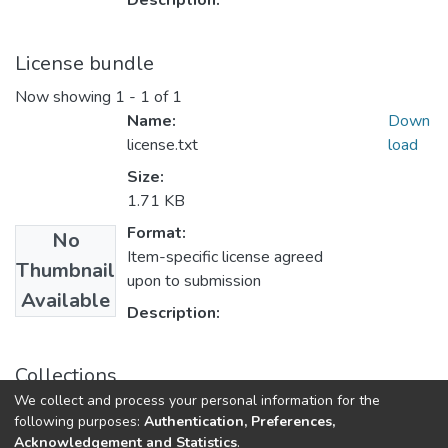
Description:
License bundle
Now showing
1 - 1 of 1
Name:
Down
license.txt
load
Size:
1.71 KB
Format:
No
Item-specific license agreed
Thumbnail
upon to submission
Available
Description:
Collections
We collect and process your personal information for the
Статті та доповіді ФФ
following purposes:
Authentication, Preferences,
Acknowledgement and Statistics
.