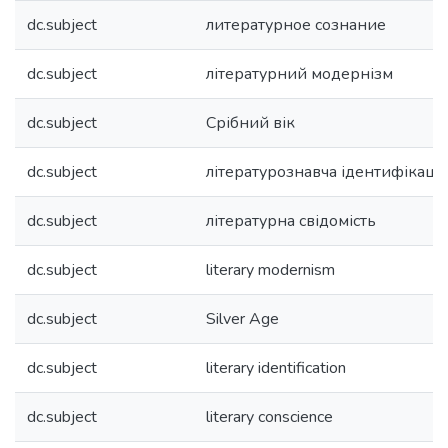
dc.subject
литературное сознание
dc.subject
літературний модернізм
dc.subject
Срібний вік
dc.subject
літературознавча ідентифікація
dc.subject
літературна свідомість
dc.subject
literary modernism
dc.subject
Silver Age
dc.subject
literary identification
dc.subject
literary conscience