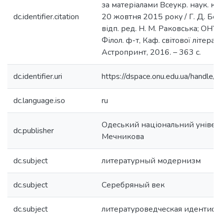
за матеріалами Всеукр. наук. кон
dc.identifier.citation
20 жовтня 2015 року / Г. Д. Бень
відп. ред. Н. М. Раковська; ОНУ і
Філол. ф-т, Каф. світової літерат
Астропринт, 2016. – 363 с.
dc.identifier.uri
https://dspace.onu.edu.ua/hand
dc.language.iso
ru
Одеський національний університ
dc.publisher
Мечникова
dc.subject
литературный модернизм
dc.subject
Серебряный век
dc.subject
литературоведческая идентиф