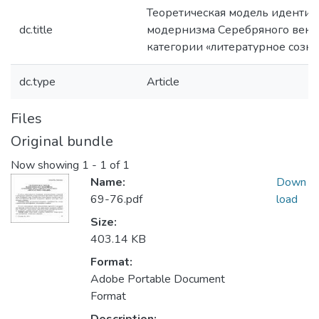
Теоретическая модель иденти
dc.title
модернизма Серебряного века
категории «литературное созн
dc.type
Article
Files
Original bundle
Now showing
1 - 1 of 1
Name:
Down
69-76.pdf
load
Size:
403.14 KB
Format:
Adobe Portable Document
Format