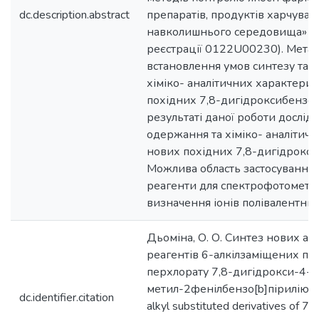
dc.description.abstract
препаратів, продуктів харчуванн
навколишнього середовища» (
реєстрації 0122U00230). Мета 
встановлення умов синтезу та 
хіміко- аналітичних характери
похідних 7,8-дигідроксибензоп
результаті даної роботи дослі
одержання та хіміко- аналітич
нових похідних 7,8-дигідрокси
Можлива область застосування: 
реагенти для спектрофотометр
визначення іонів полівалентних
Дьоміна, О. О. Синтез нових ан
реагентів 6-алкілзаміщених по
перхлорату 7,8-дигідрокси-4-
метил-2фенілбензо[b]пірилію = 
dc.identifier.citation
alkyl substituted derivatives of 7