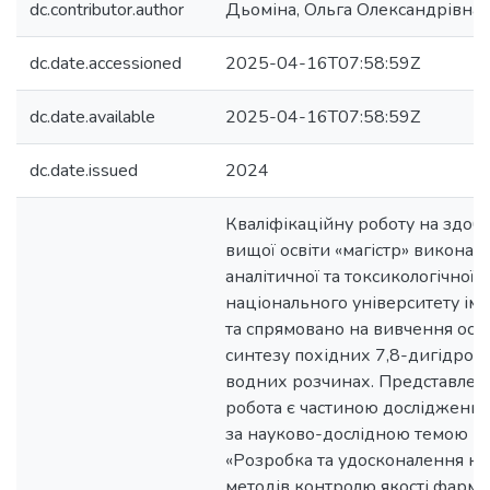
dc.contributor.author
Дьоміна, Ольга Олександрівна
dc.date.accessioned
2025-04-16T07:58:59Z
dc.date.available
2025-04-16T07:58:59Z
dc.date.issued
2024
Кваліфікаційну роботу на здобу
вищої освіти «магістр» виконан
аналітичної та токсикологічної 
національного університету імен
та спрямовано на вивчення осо
синтезу похідних 7,8-дигідрок
водних розчинах. Представлена
робота є частиною досліджень, 
за науково-дослідною темою 
«Розробка та удосконалення к
методів контролю якості фарм