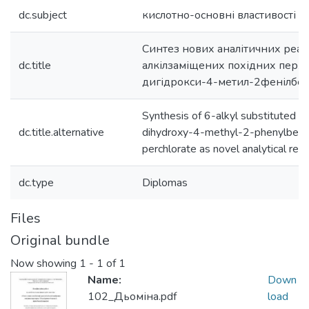
dc.subject
кислотно-основні властивості
Синтез нових аналітичних реаг
dc.title
алкілзаміщених похідних перхл
дигідрокси-4-метил-2фенілбен
Synthesis of 6-alkyl substituted de
dc.title.alternative
dihydroxy-4-methyl-2-phenylbenz
perchlorate as novel analytical rea
dc.type
Diplomas
Files
Original bundle
Now showing
1 - 1 of 1
Name:
Down
102_Дьоміна.pdf
load