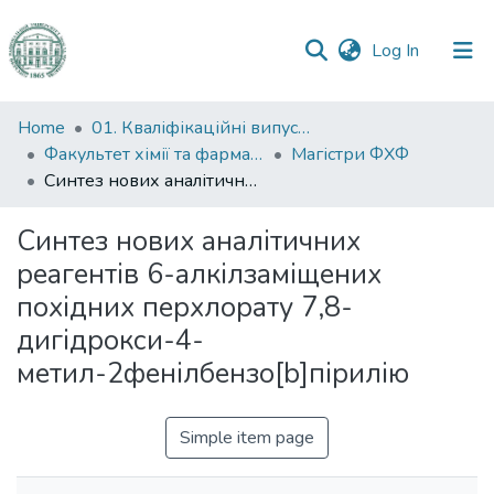
(current)
Log In
Communities
Home
01. Кваліфікаційні випускні роботи здобувачів вищої освіти
&
Факультет хімії та фармації
Магістри ФХФ
Collections
Синтез нових аналітичних реагентів 6-алкілзаміщених похідних перхлорату 7,8-дигідрокси-4-метил-2фенілбензо[b]пірилію
All of DSpace
Синтез нових аналітичних
реагентів 6-алкілзаміщених
Statistics
похідних перхлорату 7,8-
дигідрокси-4-
метил-2фенілбензо[b]пірилію
Simple item page