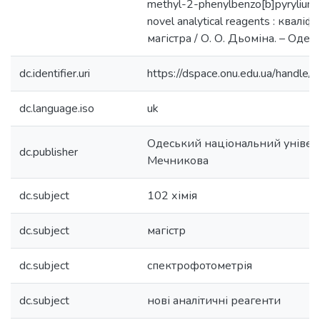
methyl-2-phenylbenzo[b]pyrylium 
novel analytical reagents : квалі
магістра / О. О. Дьоміна. – Одеса
dc.identifier.uri
https://dspace.onu.edu.ua/hand
dc.language.iso
uk
Одеський національний університ
dc.publisher
Мечникова
dc.subject
102 хімія
dc.subject
магістр
dc.subject
спектрофотометрія
dc.subject
нові аналітичні реагенти