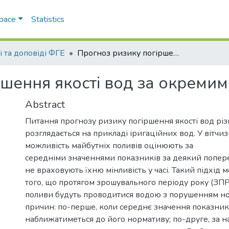
Space
Statistics
і та доповіді ФГЕ
Прогноз ризику погіршення якості вод за окремими показниками
ршення якості вод за окреми
Abstract
Питання прогнозу ризику погіршення якості вод рі
розглядається на прикладі іригаційних вод. У вітчи
можливість майбутніх поливів оцінюють за
середніми значеннями показників за деякий поперед
не враховують їхню мінливість у часі. Такий підхід
того, що протягом зрошувального періоду року (ЗПР
поливи будуть проводитися водою з порушенням но
причин: по-перше, коли середнє значення показник
наближатиметься до його нормативу; по-друге, за н