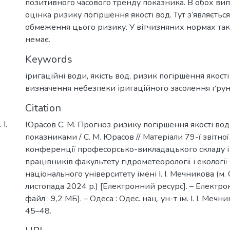
позитивного часового тренду показника. В обох ви
оцінка ризику погіршення якості вод. Тут з’являєтьс
обмеження цього ризику. У вітчизняних нормах т
немає.
Keywords
іригаційні води
,
якість вод
,
ризик погіршення якості
визначення небезпеки іригаційного засолення ґрун
Citation
І.
Юрасов С. М. Прогноз ризику погіршення якості во
показниками / С. М. Юрасов // Матеріали 79-ї звітної
конференції професорсько-викладацького складу і
працівників факультету гідрометеорології і екологі
національного університету імені І. І. Мечникова (м.
листопада 2024 р.) [Електронний ресурс]. – Електрон.
файл : 9,2 МБ). – Одеса : Одес. нац. ун-т ім. І. І. Мечни
45–48.