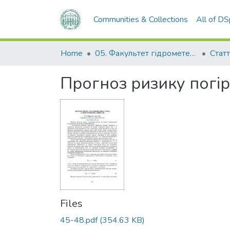
Communities & Collections
All of D
Home
05. Факультет гідрометеорології і екології
Статт
Прогноз ризику погі
Files
45-48.pdf
(354.63 KB)