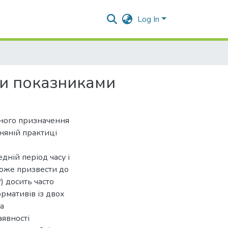
Log In
ми показниками
зного призначення
зняній практиці
ній період часу і
 може призвести до
) досить часто
рмативів із двох
а
аявності