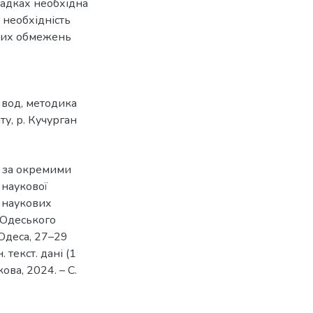
падках необхідна
я необхідність
аких обмежень
 вод
,
методика
ту
,
р. Кучурган
д за окремими
 наукової
 наукових
ї Одеського
 Одеса, 27–29
 текст. дані (1
кова, 2024. – С.