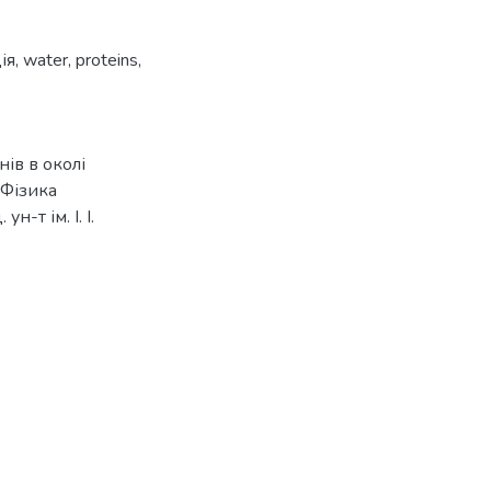
ія
,
water
,
proteins
,
ів в околі
 Фізика
н-т ім. І. І.