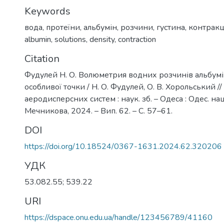
Keywords
вода
,
протеїни
,
альбумін
,
розчини
,
густина
,
контракц
albumin
,
solutions
,
density
,
contraction
Citation
Фудулей Н. О. Волюметрия водних розчинів альбумін
особливої точки / Н. О. Фудулей, О. В. Хорольський //
аеродисперсних систем : наук. зб. – Одеса : Одес. нац. у
Мечникова, 2024. – Вип. 62. – С. 57–61.
DOI
https://doi.org/10.18524/0367-1631.2024.62.320206
УДК
53.082.55; 539.22
URI
https://dspace.onu.edu.ua/handle/123456789/41160