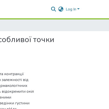
Log In
собливої точки
та контракції
 залежності від
армакологічних
 відокремити окіл
ивними
оведінки густини
кам рН та