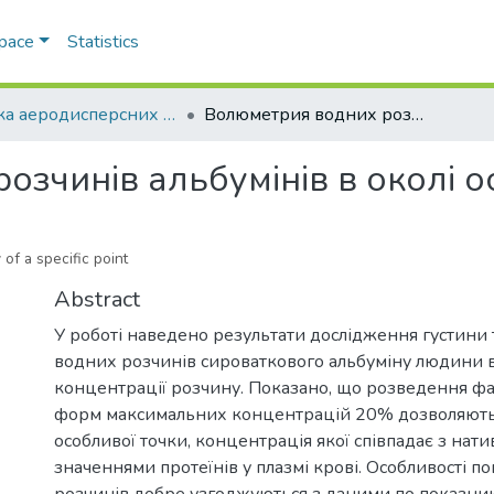
Space
Statistics
Фізика аеродисперсних систем
Волюметрия водних розчинів альбумінів в околі особливої точки
зчинів альбумінів в околі о
 of a specific point
Abstract
У роботі наведено результати дослідження густини 
водних розчинів сироваткового альбуміну людини в
концентрації розчину. Показано, що розведення ф
форм максимальних концентрацій 20% дозволяють
особливої точки, концентрація якої співпадає з нат
значеннями протеїнів у плазмі крові. Особливості п
розчинів добре узгоджуються з даними по показни