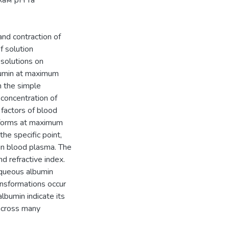
and contraction of
f solution
solutions on
lbumin at maximum
n the simple
concentration of
 factors of blood
l forms at maximum
he specific point,
in blood plasma. The
d refractive index.
 aqueous albumin
ransformations occur
bumin indicate its
 across many