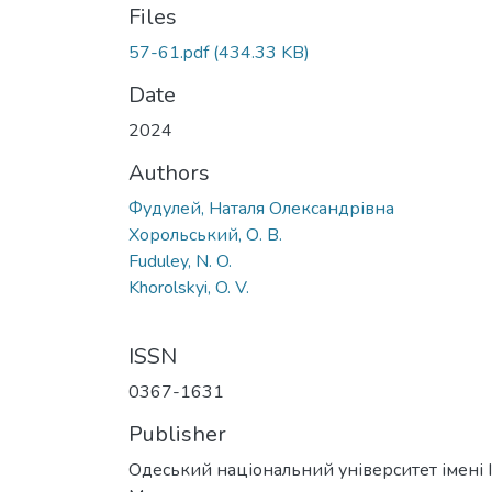
Files
57-61.pdf
(434.33 KB)
Date
2024
Authors
Фудулей, Наталя Олександрівна
Хорольський, О. В.
Fuduley, N. O.
Khorolskyi, O. V.
ISSN
0367-1631
Publisher
Одеський національний університет імені І. 