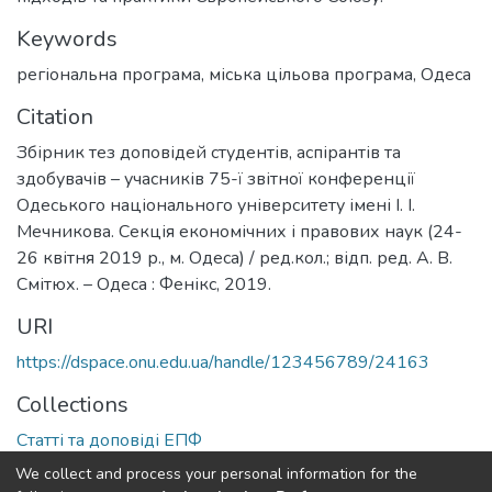
Keywords
регіональна програма
,
міська цільова програма
,
Одеса
Citation
Збірник тез доповідей студентів, аспірантів та
здобувачів – учасників 75-ї звітної конференції
Одеського національного університету імені І. І.
Мечникова. Секція економічних і правових наук (24-
26 квітня 2019 р., м. Одеса) / ред.кол.; відп. ред. А. В.
Смітюх. – Одеса : Фенікс, 2019.
URI
https://dspace.onu.edu.ua/handle/123456789/24163
Collections
Статті та доповіді ЕПФ
We collect and process your personal information for the
Full item page