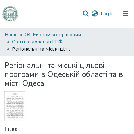
(current)
Log In
Communities
Home
04. Економіко-правовий факультет
&
Статті та доповіді ЕПФ
Collections
Регіональні та міські цільові програми в Одеській області та в місті Одеса
All of DSpace
Регіональні та міські цільові
програми в Одеській області та в
Statistics
місті Одеса
Files