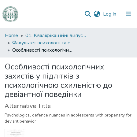
(current)
Log In
Communities
Home
01. Кваліфікаційні випускні роботи здобувачів вищої освіти
&
Факультет психології та соціальної роботи
Collections
Особливості психологічних захистів у підлітків з психологічною схильністю до девіантної поведінки
All of DSpace
Особливості психологічних
захистів у підлітків з
Statistics
психологічною схильністю до
девіантної поведінки
Alternative Title
Psychological defence nuances in adolescents with propensity for
deviant behavior