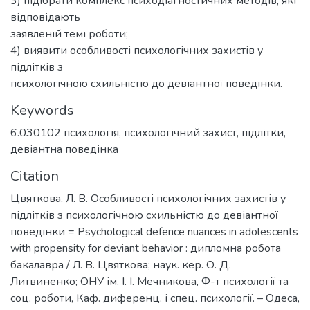
3) підібрати комплекс психодіагностичних методів, які
відповідають
заявленій темі роботи;
4) виявити особливості психологічних захистів у
підлітків з
психологічною схильністю до девіантної поведінки.
Keywords
6.030102 психологія
,
психологічний захист
,
підлітки
,
девіантна поведінка
Citation
Цвяткова, Л. В. Особливості психологічних захистів у
підлітків з психологічною схильністю до девіантної
поведінки = Psychological defence nuances in adolescents
with propensity for deviant behavior : дипломна робота
бакалавра / Л. В. Цвяткова; наук. кер. О. Д.
Литвиненко; ОНУ ім. І. І. Мечникова, Ф-т психології та
соц. роботи, Каф. диференц. і спец. психології. – Одеса,