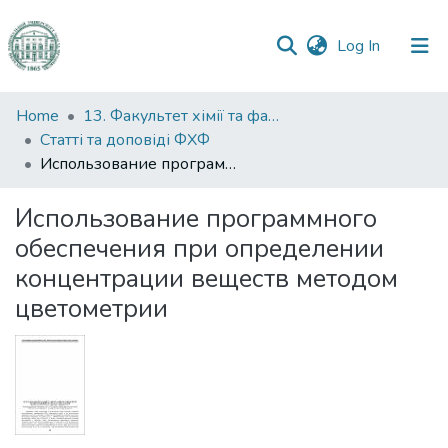
(current)
Log In
Communities
Home
13. Факультет хімії та фармації
&
Статті та доповіді ФХФ
Collections
Использование программного обеспечения при определении концентрации веществ методом цветометрии
All of DSpace
Использование программного
обеспечения при определении
Statistics
концентрации веществ методом
цветометрии