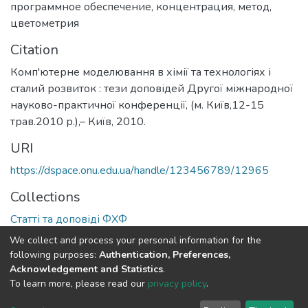
программное обеспечение
,
концентрация
,
метод
,
цветометрия
Citation
Комп'ютерне моделювання в хімії та технологіях і
сталий розвиток : тези доповідей Другої міжнародної
науково-практичної конференції, (м. Київ,12-15
трав.2010 р.),– Київ, 2010.
URI
https://dspace.onu.edu.ua/handle/123456789/12965
Collections
Статті та доповіді ФХФ
We collect and process your personal information for the
Full item page
following purposes:
Authentication, Preferences,
Acknowledgement and Statistics
.
To learn more, please read our
privacy policy
.
DSpace software
copyright © 2009-2026
LYRASIS
Cookie
Privacy
End User
Send