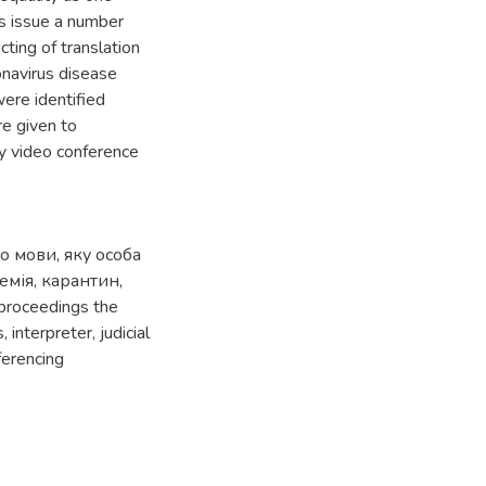
his issue a number
cting of translation
ronavirus disease
ere identified
e given to
by video conference
о мови, яку особа
емія
,
карантин
,
l proceedings the
s
,
interpreter
,
judicial
ferencing