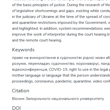
of the basic principles of justice. During the research of t
of legislative shortcomings and gaps, existing while condu
in the judiciary of Ukraine at the time of the spread of co
and quarantine restrictions imposed by the Government, w
and highlighted. In addition, system recommendations wer
improve the work of interpreter during the court hearing 
and the remote court hearing.
Keywords
право на використання в судочинстві рідної мови аб
розуміє
,
перекладач
,
судочинство
,
коронавірус
,
панд
відеоконференція
,
COVID-19
,
right to use in the lega
mother language or language that the person understand
proceedings
,
coronavirus
,
pandemic
,
quarantine
,
video con
Citation
Вісник Запорізького національного університету
DOI