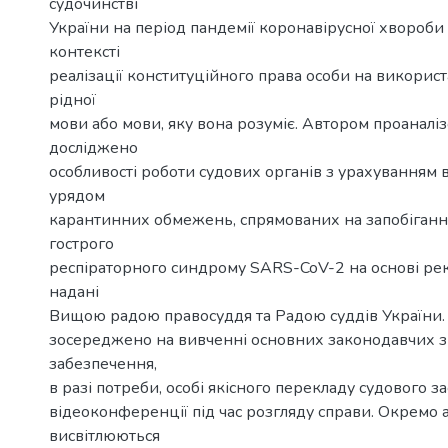
судочинстві
України на період пандемії коронавірусної хвороби
контексті
реалізації конституційного права особи на використ
рідної
мови або мови, яку вона розуміє. Автором проаналіз
досліджено
особливості роботи судових органів з урахуванням
урядом
карантинних обмежень, спрямованих на запобіган
гострого
респіраторного синдрому SARS-CoV-2 на основі ре
надані
Вищою радою правосуддя та Радою суддів України.
зосереджено на вивченні основних законодавчих 
забезпечення,
в разі потреби, особі якісного перекладу судового з
відеоконференції під час розгляду справи. Окремо 
висвітлюються