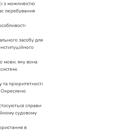
сі з можливістю
час перебування
особливості
ального засобу для
онституційного
о мови, яку вона
системі.
 та пріоритетності
. Окреслено
стосуються справи
ійному судовому
користання в