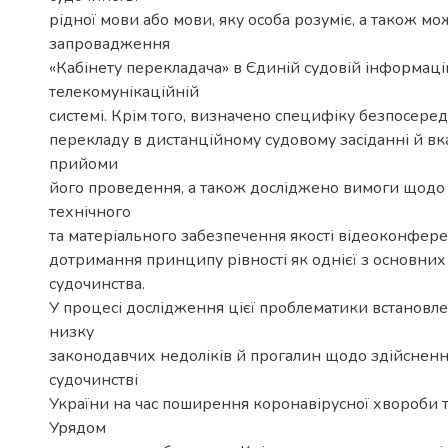
рідної мови або мови, яку особа розуміє, а також мо
запровадження
«Кабінету перекладача» в Єдиній судовій інформац
телекомунікаційній
системі. Крім того, визначено специфіку безпосере
перекладу в дистанційному судовому засіданні й вк
прийоми
його проведення, а також досліджено вимоги щодо
технічного
та матеріального забезпечення якості відеоконфер
дотримання принципу рівності як однієї з основних
судочинства.
У процесі дослідження цієї проблематики встановле
низку
законодавчих недоліків й прогалин щодо здійсненн
судочинстві
України на час поширення коронавірусної хвороби 
Урядом