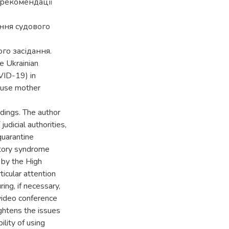
 рекомендації
ння судового
го засідання.
he Ukrainian
OVID-19) in
o use mother
edings. The author
judicial authorities,
quarantine
ratory syndrome
by the High
ticular attention
ing, if necessary,
 video conference
ightens the issues
ility of using