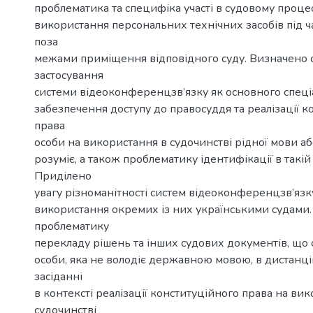
проблематика та специфіка участі в судовому проце
використання персональних технічних засобів під 
поза
межами приміщення відповідного суду. Визначено 
застосування
системи відеоконференцзв’язку як основного спеці
забезпечення доступу до правосуддя та реалізації к
права
особи на використання в судочинстві рідної мови аб
розуміє, а також проблематику ідентифікації в такій 
Приділено
увагу різноманітності систем відеоконференцзв’язку
використання окремих із них українськими судами
проблематику
перекладу рішень та інших судових документів, що 
особи, яка не володіє державною мовою, в дистанц
засіданні
в контексті реалізації конституційного права на ви
судочинстві