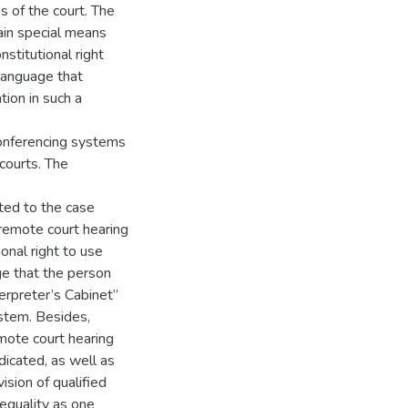
 of the court. The
ain special means
nstitutional right
 language that
tion in such a
 conferencing systems
courts. The
ated to the case
 remote court hearing
ional right to use
ge that the person
terpreter’s Cabinet”
ystem. Besides,
emote court hearing
dicated, as well as
ision of qualified
 equality as one