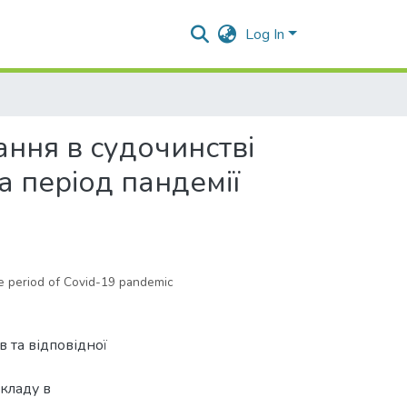
Log In
ння в судочинстві
а період пандемії
the period of Covid-19 pandemic
в та відповідної
кладу в