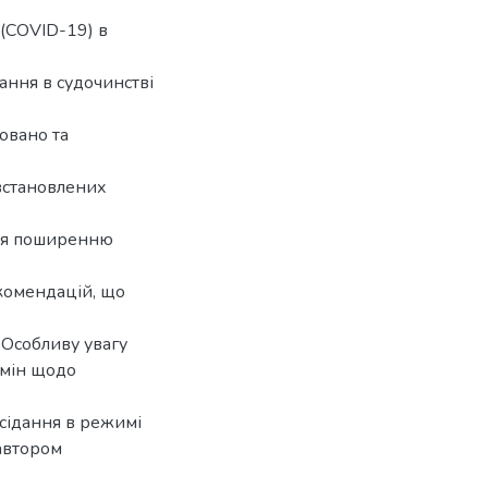
 (COVID-19) в
ання в судочинстві
овано та
 встановлених
ня поширенню
комендацій, що
 Особливу увагу
змін щодо
асідання в режимі
автором