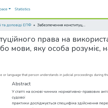
Space
Statistics
і та доповіді ЕПФ
Забезпечення конституційного права на використання в судочинстві України рідної мови або мови, яку особа розуміє, на період пандемії Covid-19
уційного права на використа
бо мови, яку особа розуміє, н
age or language that person understands in judicial proceedings during 
Abstract
У статті на основі чинних нормативно-правових акті
судової
практики досліджується специфіка здійснення пере