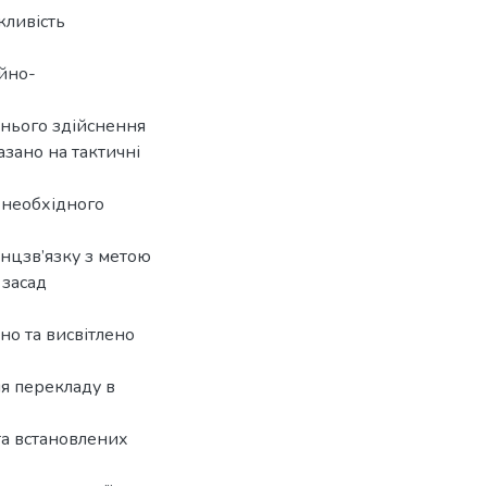
жливість
ійно-
днього здійснення
азано на тактичні
 необхідного
енцзв’язку з метою
 засад
но та висвітлено
я перекладу в
та встановлених