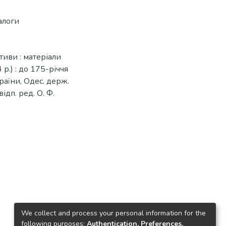
алоги
тиви : матеріали
р.) : до 175-річчя
раїни, Одес. держ.
відп. ред. О. Ф.
We collect and process your personal information for the
following purposes:
Authentication, Preferences,