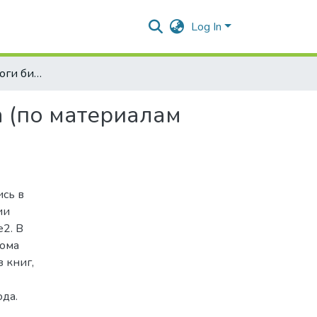
Log In
Рукописные каталоги библиотеки М. С. Воронцова (по материалам архивов)
а (по материалам
ись в
ии
2. В
дома
з книг,
да.