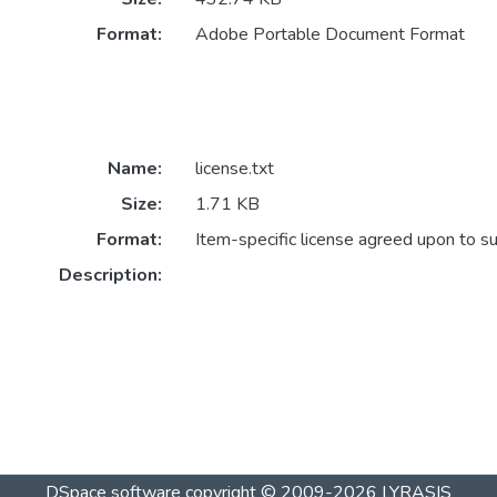
Format:
Adobe Portable Document Format
Name:
license.txt
Size:
1.71 KB
Format:
Item-specific license agreed upon to s
Description:
DSpace software
copyright © 2009-2026
LYRASIS