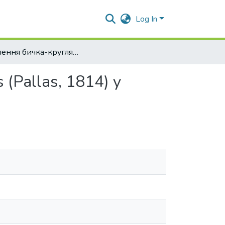
Log In
Живлення бичка-кругляка Neogobius melanostomus (Pallas, 1814) у прибережних водах острова Зміїний
Pallas, 1814) у