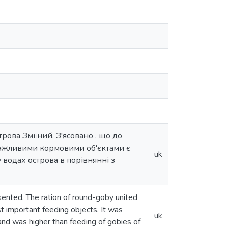
рова Зміїний. З'ясовано , що до
 важливими кормовими об'єктами є
uk
у водах острова в порівнянні з
sented. The ration of round-goby united
t important feeding objects. It was
uk
land was higher than feeding of gobies of