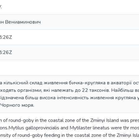
.
ин Вениаминович
8:26Z
8:26Z
а кількісний склад живлення бичка-кругляка в акваторії ост
ходять організми, які належать до 22 таксонів. Найбільш
. Відзначена більш висока інтенсивність живлення кругляка 
Чорного моря.
 of round-goby in the coastal zone of the Zmiinyi Island was pre
ns.Mytilus galloprovincialis and Mytilaster lineatus were thr mos
ensity of round-goby feeding in the coastal zone of the Zmiinyi Is