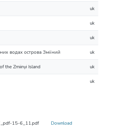
uk
uk
uk
них водах острова Зміїний
uk
 the Zmiinyi Island
uk
uk
6_pdf-15-6_11.pdf
Download