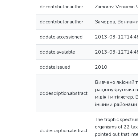
dc.contributor.author
Zamorov, Veniamin V
dc.contributor.author
Заморов, Вениам
dc.date.accessioned
2013-03-12T14:4
dc.date.available
2013-03-12T14:4
dc.date.issued
2010
Вивчено якісний т
раціонукругляка в
dc.description.abstract
мідія і мітілястер
іншими районами 
The trophic spectrum
organisms of 22 taxo
dc.description.abstract
pointed out that int