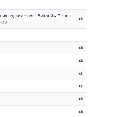
их водах острова Зміїний // Вісник
uk
4-39
uk
uk
uk
uk
uk
uk