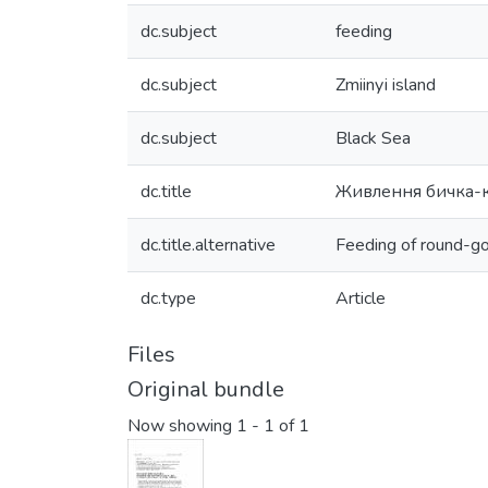
dc.subject
feeding
dc.subject
Zmiinyі island
dc.subject
Black Sea
dc.title
Живлення бичка-кр
dc.title.alternative
Feeding of round-go
dc.type
Article
Files
Original bundle
Now showing
1 - 1 of 1