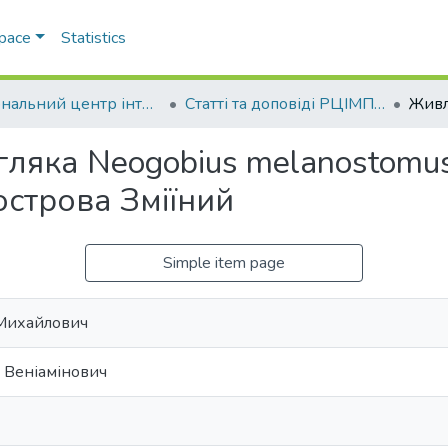
Space
Statistics
Регіональний центр інтегрованого моніторингу природного середовища та екологічних досліджень
Статті та доповіді РЦІМПСЕД
яка Neogobius melanostomus (
строва Зміїний
Simple item page
 Михайлович
 Веніамінович