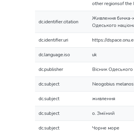
other regionsof the 
Живлення бичка-кр
dc.identifier.citation
Одеського націонал
dc.identifier.uri
https://dspace.on
dc.language.iso
uk
dc.publisher
Вісник Одеського 
dc.subject
Neogobius melano
dc.subject
живлення
dc.subject
о. Зміїний
dc.subject
Чорне море