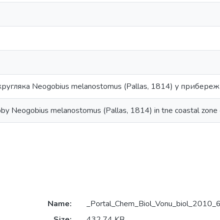
угляка Neogobius melanostomus (Pallas, 1814) у прибереж
by Neogobius melanostomus (Pallas, 1814) in tne coastal zone of
Name:
_Portal_Chem_Biol_Vonu_biol_2010_
Size:
432.74 KB