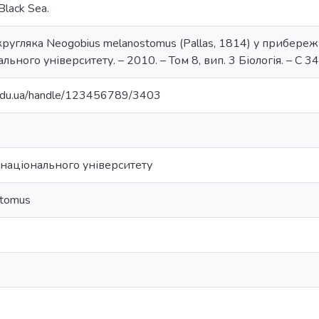
Black Sea.
угляка Neogobius melanostomus (Pallas, 1814) у прибережн
ьного університету. – 2010. – Том 8, вип. 3 Біологія. – С 3
u.edu.ua/handle/123456789/3403
національного університету
stomus