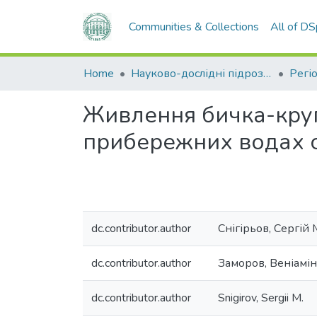
Communities & Collections
All of D
Home
Науково-дослідні підрозділи
Живлення бичка-кругл
прибережних водах о
dc.contributor.author
Снігірьов, Сергій
dc.contributor.author
Заморов, Веніамін
dc.contributor.author
Snigirov, Sergii M.