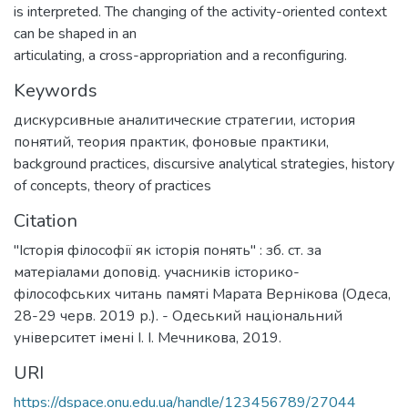
is interpreted. The changing of the activity-oriented context
can be shaped in an
articulating, a cross-appropriation and a reconfiguring.
Keywords
дискурсивные аналитические стратегии
,
история
понятий
,
теория практик
,
фоновые практики
,
background practices
,
discursive analytical strategies
,
history
of concepts
,
theory of practices
Citation
"Історія філософії як історія понять" : зб. ст. за
матеріалами доповід. учасників історико-
філософських читань памяті Марата Вернікова (Одеса,
28-29 черв. 2019 р.). - Одеський національний
університет імені І. І. Мечникова, 2019.
URI
https://dspace.onu.edu.ua/handle/123456789/27044