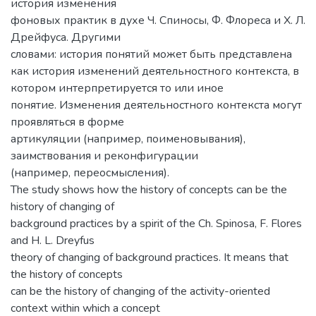
история изменения
фоновых практик в духе Ч. Спиносы, Ф. Флореса и Х. Л.
Дрейфуса. Другими
словами: история понятий может быть представлена
как история изменений деятельностного контекста, в
котором интерпретируется то или иное
понятие. Изменения деятельностного контекста могут
проявляться в форме
артикуляции (например, поименовывания),
заимствования и реконфигурации
(например, переосмысления).
The study shows how the history of concepts can be the
history of changing of
background practices by a spirit of the Ch. Spinosa, F. Flores
and H. L. Dreyfus
theory of changing of background practices. It means that
the history of concepts
can be the history of changing of the activity-oriented
context within which a concept