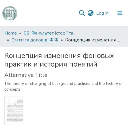
(current)
Log In
Communities
Home
06. Факультет історії та філософії
&
Статті та доповіді ФІФ
Концепция изменения фоновых практик и история понятий
Collections
Концепция изменения фоновых
All of DSpace
практик и история понятий
Statistics
Alternative Title
The theory of changing of background practices and the history of
concepts