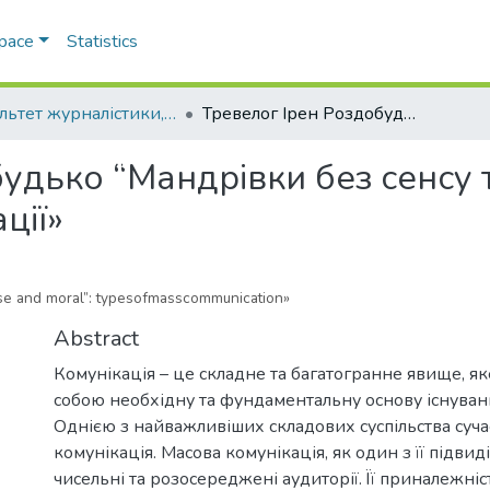
Space
Statistics
Факультет журналістики, реклами та видавничої справи
Тревелог Ірен Роздобудько “Мандрівки без сенсу та моралі”: видимасової комунікації»
удько “Мандрівки без сенсу т
ції»
nse and moral”: typesofmasscommunication»
Abstract
Комунікація – це складне та багатогранне явище, я
собою необхідну та фундаментальну основу існуван
Однією з найважливіших складових суспільства сучас
комунікація. Масова комунікація, як один з її підвид
чисельні та розосереджені аудиторії. Її приналежніс