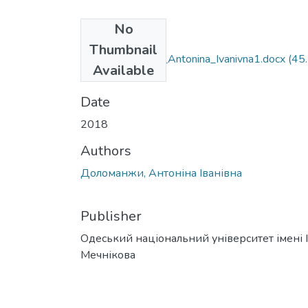
No
Files
Thumbnail
061_Dolomanzhi_Antonina_Ivanivna1.docx
(45
Available
KB)
Date
2018
Authors
Доломанжи, Антоніна Іванівна
Publisher
Одеський національний університет імені І 
Мечнікова