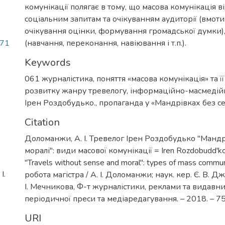
комунікації полягає в тому, що масова комунікація 
соціальним запитам та очікуванням аудиторії (вмоти
очікування оцінки, формування громадської думки), 
.71
(навчання, переконання, навіювання і т.п.).
Keywords
061 журналістика
,
поняття «масова комунікація» та ї
розвитку жанру тревелогу
,
інформаційно-масмедійн
Ірен Роздобудько.
,
пропаганда у «Мандрівках без се
Citation
Доломанжи, А. І. Тревелог Ірен Роздобудько "Мандрі
моралі": види масової комунікації = Iren Rozdobudd'ko'
"Travels without sense and moral": types of mass commu
І.
робота магістра / А. І. Доломанжи; наук. кер. Є. В. Д
І. Мечникова, Ф-т журналістики, реклами та видавни
періодичної преси та медіаредагування. – 2018. – 75
URI