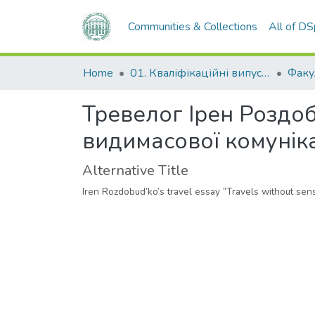
Communities & Collections
All of D
Home
01. Кваліфікаційні випускні роботи здобувачів вищої освіти
Тревелог Ірен Роздоб
видимасової комуніка
Alternative Title
Iren Rozdobud’ko’s travel essay “Travels without se