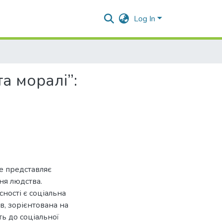
Log In
а моралі”:
ке представляє
ня людства.
ності є соціальна
ів, зорієнтована на
ть до соціальної