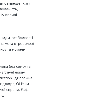
відповідаєдеяким
вованість,
іу впливі
ї види
,
особливості
а мета втревелозі
нсу та моралі»
вка без сенсу та
s travel essay
nication : дипломна
жиджора; ОНУ ім. І.
чої справи, Каф.
 с.