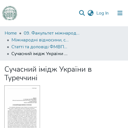
(current)
Log In
Communities
Home
09. Факультет міжнародних відносин, політології та соціології
&
Міжнародні відносини, суспільні комунікації та регіональні студії
Collections
Статті та доповіді ФМВПС (Міжнародні відносини, суспільні комунікації та регіональні студії)
Сучасний імідж України в Туреччині
All of DSpace
Сучасний імідж України в
Statistics
Туреччині