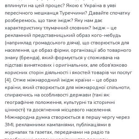
вплинути на цей процес? Якою є Україна в уяві
пересічного мешканця Туреччини? Давайте спочатку
розберемось, що таке імідж? Яку нам дає
характеристику тлумачний словник? Імідж – це
рекламний представницький образ кого-небудь
(наприклад громадського діяча), що створюється для
населення, це образ фірми, організації або товарного
знаку (бренда), який формується у споживача на
підставі виняткових і оригінальних, але обов’язково
корисних сторін діяльності і якостей товарів чи послуг
[4]. Отже міжнародний імідж країни – це образ
країни, який створюється для міжнародної спільноти,
спираючись на особливості держави (такі як:
географічне положення, культурні та історичні
цінності) та досягнення місцевого населення.
Міжнародна думка створюється в першу чергу через
ЗМІ, рекламними кампаніями, публікаціями в
журналах та газетах, передачами на радіо та