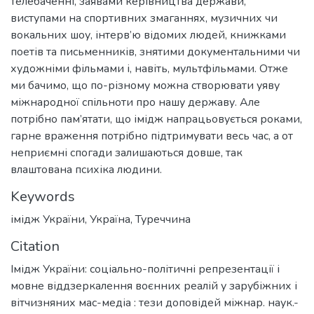
телебаченні, заявами керівництва держави,
виступами на спортивних змаганнях, музичних чи
вокальних шоу, інтерв’ю відомих людей, книжками
поетів та письменників, знятими документальними чи
художніми фільмами і, навіть, мультфільмами. Отже
ми бачимо, що по-різному можна створювати уяву
міжнародної спільноти про нашу державу. Але
потрібно пам’ятати, що імідж напрацьовується роками,
гарне враження потрібно підтримувати весь час, а от
неприємні спогади залишаються довше, так
влаштована психіка людини.
Keywords
імідж України
,
Україна
,
Туреччина
Citation
Імідж України: соціально-політичні репрезентації і
мовне віддзеркалення воєнних реалій у зарубіжних і
вітчизняних мас-медіа : тези доповідей міжнар. наук.-