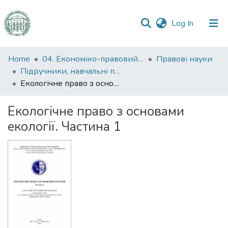
(current)
Log In
Communities
Home
04. Економіко-правовий факультет
Правові науки
&
Підручники, навчальні посібники та інші науково- та навчально-методичні праці ЕПФ (Правові науки)
Collections
Екологічне право з основами екології. Частина 1
All of DSpace
Екологічне право з основами
екології. Частина 1
Statistics