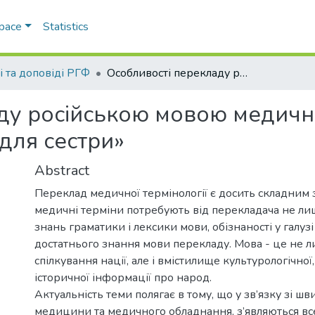
Space
Statistics
і та доповіді РГФ
Особливості перекладу російською мовою медичних термінів в романі Джоді Піколт «Ангел для сестри»
ду російською мовою медични
для сестри»
Abstract
Переклад медичної термінології є досить складним
медичні терміни потребують від перекладача не ли
знань граматики і лексики мови, обізнаності у галуз
достатнього знання мови перекладу. Мова - це не л
спілкування нації, але і вмістилище культурологічної,
історичної інформації про народ.
Актуальність теми полягає в тому, що у зв’язку зі 
медицини та медичного обладнання, з’являються все