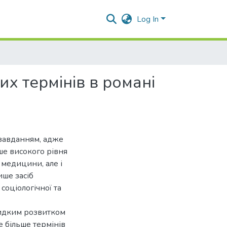
Log In
х термінів в романі
 завданням, адже
ше високого рівня
і медицини, але і
ише засіб
 соціологічної та
швидким розвитком
 більше термінів