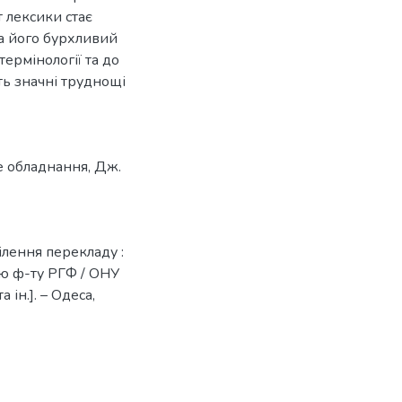
т лексики стає
а його бурхливий
ермінології та до
ть значні труднощі
 обладнання
,
Дж.
ілення перекладу :
чю ф-ту РГФ / ОНУ
а ін.]. – Одеса,