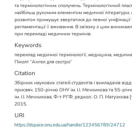
та термінологічних сполучень. Термінологічний плас
найбільш рухомим елементом медичної літератури, 
розвиток примушує звертатися до певної уніфікації т
регламентації її вживання. В зв’язку з цим виникаю
при перекладі медичних термінів.
Keywords
переклад медичної термінології
,
медицина
,
медичне
Піколт “Ангел для сестри”
Citation
Збірник наукових статей студентів і викладачів відд
присвяч. 150-річчю ОНУ ім. І.І. Мечникова та 55-річ
ім. І.І. Мечникова, Ф-т РГФ; редкол.: О. П. Матузкова [т
2015.
URI
https://dspace.onu.edu.ua/handle/123456789/24712