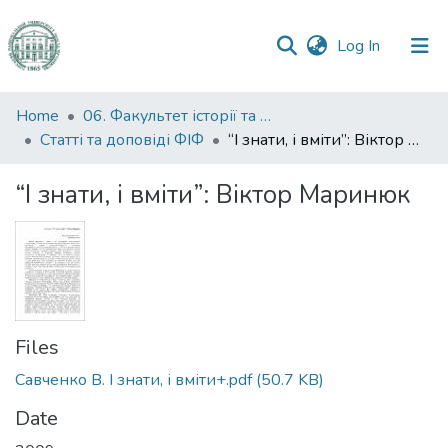
(current)
Log In
Communities
Home
06. Факультет історії та філософії
&
Статті та доповіді ФІФ
“І знати, і вміти”: Віктор Маринюк
Collections
“І знати, і вміти”: Віктор Маринюк
All of DSpace
Statistics
Files
Савченко В. І знати, і вміти+.pdf
(50.7 KB)
Date