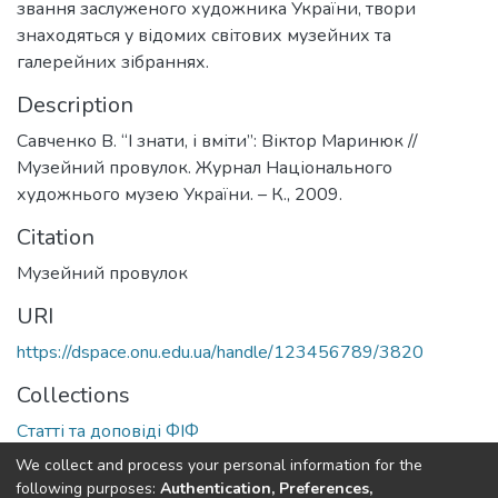
звання заслуженого художника України, твори
знаходяться у відомих світових музейних та
галерейних зібраннях.
Description
Савченко В. “І знати, і вміти”: Віктор Маринюк //
Музейний провулок. Журнал Національного
художнього музею України. – К., 2009.
Citation
Музейний провулок
URI
https://dspace.onu.edu.ua/handle/123456789/3820
Collections
Статті та доповіді ФІФ
We collect and process your personal information for the
Full item page
following purposes:
Authentication, Preferences,