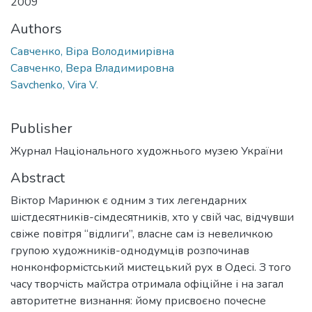
2009
Authors
Савченко, Віра Володимирівна
Савченко, Вера Владимировна
Savchenko, Vira V.
Publisher
Журнал Національного художнього музею України
Abstract
Віктор Маринюк є одним з тих легендарних
шістдесятників-сімдесятників, хто у свій час, відчувши
свіже повітря “відлиги”, власне сам із невеличкою
групою художників-однодумців розпочинав
нонконформістський мистецький рух в Одесі. З того
часу творчість майстра отримала офіційне і на загал
авторитетне визнання: йому присвоєно почесне