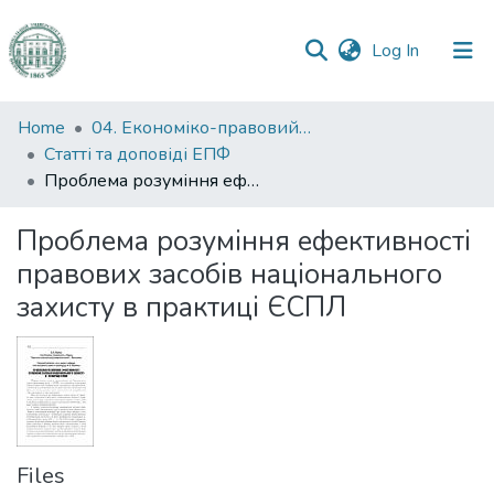
(current)
Log In
Communities
Home
04. Економіко-правовий факультет
&
Статті та доповіді ЕПФ
Collections
Проблема розуміння ефективності правових засобів національного захисту в практиці ЄСПЛ
All of DSpace
Проблема розуміння ефективності
правових засобів національного
Statistics
захисту в практиці ЄСПЛ
Files