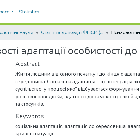
Space
Statistics
ологічні науки
Статті та доповіді ФПСР (Психологічні науки)
ості адаптації особистості до
Abstract
Життя людини від самого початку і до кінця є адапт
середовища. Соціальна адаптація – це інтеграція л
суспільство, у процесі якої відбувається формування
рольової поведінки, здатності до самоконтролю й ад
та стосунків.
Keywords
соціальна адаптація
,
адаптація до середовища
,
адапт
кризові ситуації