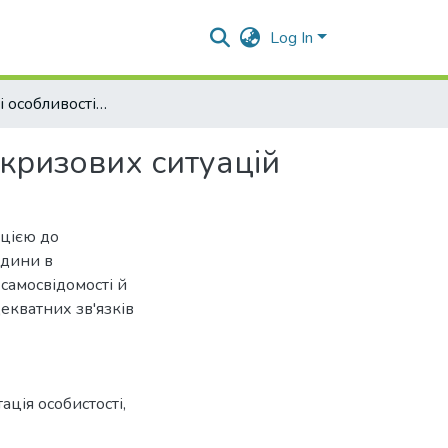
Log In
Психологічні особливості адаптації особистості до кризових ситуацій
 кризових ситуацій
ацією до
юдини в
 самосвідомості й
екватних зв'язків
ація особистості
,