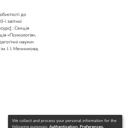
собистості до
0-ї звітної
урс] : Секція
ція «Психологія»,
дагогічні науки»
ім. І. І. Мечникова,
We collect and process your personal information for the
following purposes:
Authentication, Preferences,