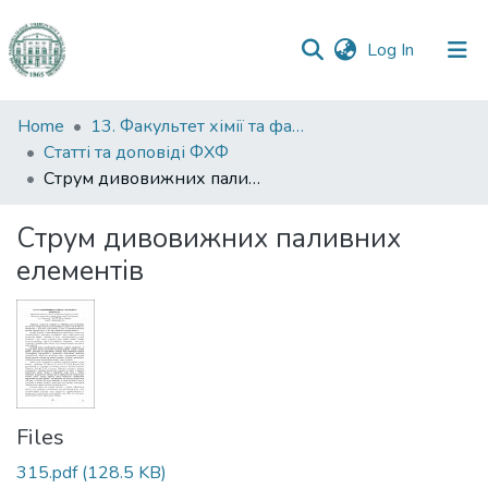
(current)
Log In
Communities
Home
13. Факультет хімії та фармації
&
Статті та доповіді ФХФ
Collections
Струм дивовижних паливних елементів
All of DSpace
Струм дивовижних паливних
елементів
Statistics
Files
315.pdf
(128.5 KB)