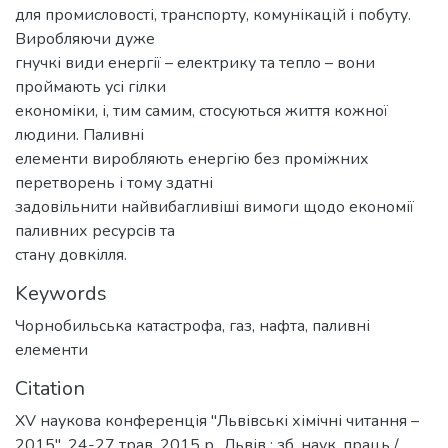
для промисловості, транспорту, комунікацій і побуту.
Виробляючи дуже
гнучкі види енергії – електрику та тепло – вони
проймають усі гілки
економіки, і, тим самим, стосуються життя кожної
людини. Паливні
елементи виробляють енергію без проміжних
перетворень і тому здатні
задовільнити найвибагливіші вимоги щодо економії
паливних ресурсів та
стану довкілля.
Keywords
Чорнобильська катастрофа
,
газ
,
нафта
,
паливні
елементи
Citation
ХV наукова конференція "Львівські хімічні читання –
2015", 24-27 трав. 2015 р., Львів : зб. наук. праць /