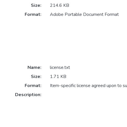
Size:
214.6 KB
Format:
Adobe Portable Document Format
Name:
license.txt
Size:
1.71 KB
Format:
Item-specific license agreed upon to s
Description: