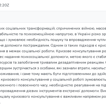
2:20Z
оких соціальних трансформацій, спричинених війною, мас
більністю та психоемоційною напругою, в Україні різко зр
, що і зумовлює необхідність пошуку та впровадження чутл
ня допомоги постраждалим. Одним із таких підходів є кри
ня в межах соціальної роботи. Кризове консультування ро
с надання психосоціальної допомоги, метою якого є стабілі
ресурсів та запобігання тривалим дезадаптивним реакціям.
ершим зустрічається з особами, які зазнали втрати, насиль
оживання, і саме тому мають бути підготовленими до здій
 кризового консультування у соціальній роботі зумовлюєть
воєнного і повоєнного часу, необхідністю реагування на 
провадження дієвих інструментів екстреної допомоги. Вивч
нціалу кризового консультування є важливим напрямом роз
.