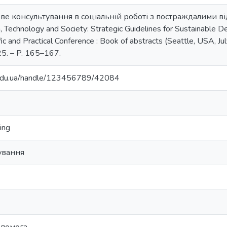
ове консультування в соціальній роботі з постраждалими від
n, Technology and Society: Strategic Guidelines for Sustainable 
ific and Practical Conference : Book of abstracts (Seattle, USA, J
025. – P. 165–167.
u.edu.ua/handle/123456789/42084
ing
ування