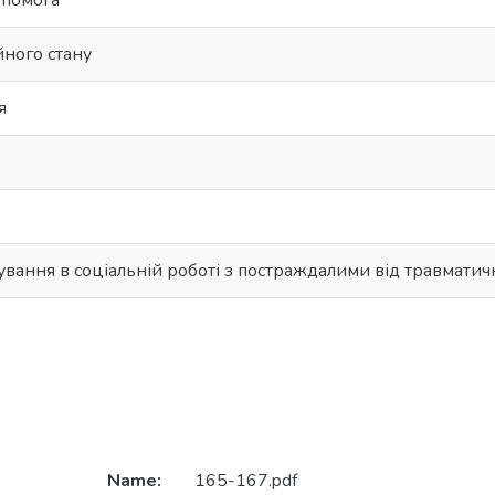
опомога
йного стану
я
вання в соціальній роботі з постраждалими від травматич
Name:
165-167.pdf