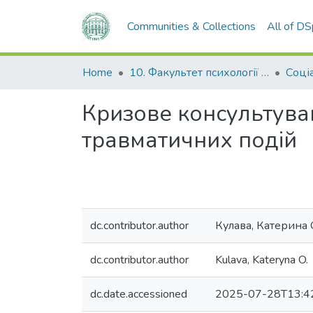
Communities & Collections
All of D
Home
10. Факультет психології та соціальної роботи
Соці
Кризове консультуван
травматичних подій
dc.contributor.author
Кулава, Катерина
dc.contributor.author
Kulava, Kateryna O.
dc.date.accessioned
2025-07-28T13:4