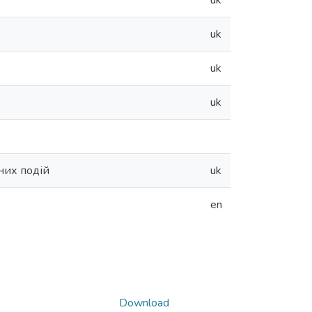
uk
uk
uk
uk
них подій
uk
en
Download