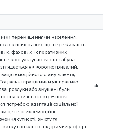
овими переміщеннями населення,
осло кількість осіб, що переживають
ивих, фахових і оперативних
зове консультування, що набуває
зглядається як короткотривалий,
зація емоційного стану клієнта,
 Соціальні працівники як правило
uk
ства, розлуки або змушені були
снення кризового втручання.
ся потребою адаптації соціальної
підвищене психоемоційне
ення сутності, змісту та
витку соціальної підтримки у сфері