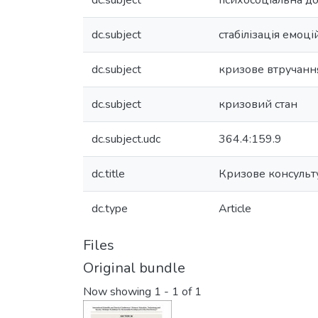
dc.subject
психосоціальна д
dc.subject
стабілізація емоці
dc.subject
кризове втручанн
dc.subject
кризовий стан
dc.subject.udc
364.4:159.9
dc.title
Кризове консульту
dc.type
Article
Files
Original bundle
Now showing
1 - 1 of 1