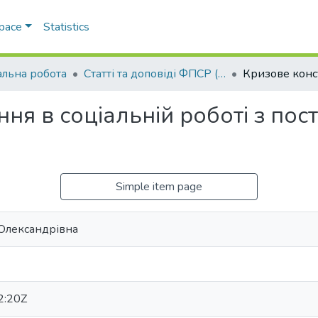
Space
Statistics
альна робота
Статті та доповіді ФПСР (Соціальна робота)
ня в соціальній роботі з по
Simple item page
 Олександрівна
2:20Z