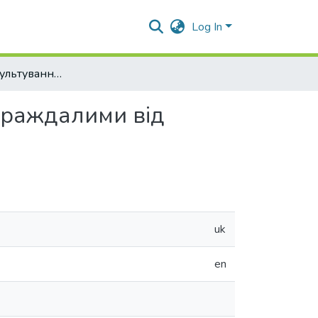
Log In
Кризове консультування в соціальній роботі з постраждалими від травматичних подій
страждалими від
uk
en