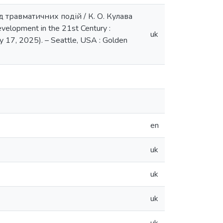
 травматичних подій / К. О. Кулава
Development in the 21st Century :
uk
uly 17, 2025). – Seattle, USA : Golden
en
uk
uk
uk