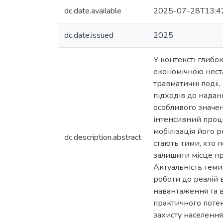
dc.date.available
2025-07-28T13:4
dc.date.issued
2025
У контексті глиб
економічною неста
травматичні події
підходів до надан
особливого значен
інтенсивний проце
мобілізація його 
dc.description.abstract
стають тими, хто п
залишити місце пр
Актуальність теми
роботи до реалій 
навантаження та в
практичного поте
захисту населення