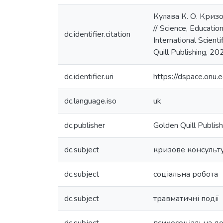
Кулава К. О. Криз
// Science, Educatio
dc.identifier.citation
International Scient
Quill Publishing, 2
dc.identifier.uri
https://dspace.on
dc.language.iso
uk
dc.publisher
Golden Quill Publish
dc.subject
кризове консульт
dc.subject
соціальна робота
dc.subject
травматичні події