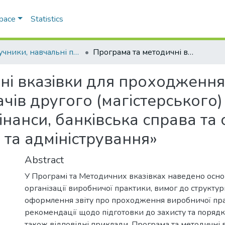
Space
Statistics
Підручники, навчальні посібники та інші науково- та навчально-методичні праці ЕПФ
Програма та методичні вказівки для проходження виробничої практики для здобувачів другого (магістерського) рівня вищої освіти за спеціальністю 072 «Фінанси, банківська справа та страхування» галузі знань 07 «Управління та адміністрування»
ні вказівки для проходження
ів другого (магістерського) 
інанси, банківська справа та 
 та адміністрування»
Abstract
У Програмі та Методичних вказівках наведено осно
організації виробничої практики, вимог до структури
оформлення звіту про проходження виробничої пр
рекомендації щодо підготовки до захисту та порядку 
також відповідні приклади. Програма та методичні 