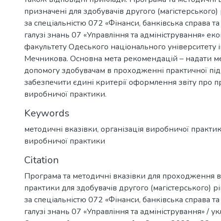
призначені для здобувачів другого (магістерського) 
за спеціальністю 072 «Фінанси, банківська справа т
галузі знань 07 «Управління та адміністрування» е
факультету Одеського національного університету іме
Мечникова. Основна мета рекомендацій – надати м
допомогу здобувачам в проходженні практичної під
забезпечити єдині критерії оформлення звіту про
виробничої практики.
Keywords
методичні вказівки
,
організація виробничої практи
виробничої практики
Citation
Програма та методичні вказівки для проходження 
практики для здобувачів другого (магістерського) рі
за спеціальністю 072 «Фінанси, банківська справа т
галузі знань 07 «Управління та адміністрування» / укл