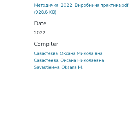
Методичка_2022_Виробнича практика.pdf
(928.8 KB)
Date
2022
Compiler
Савастєєва, Оксана Миколаївна
Савастеева, Оксана Николаевна
Savastieieva, Oksana M.