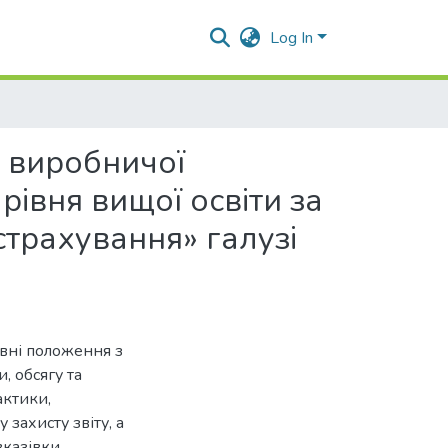
Log In
 виробничої
рівня вищої освіти за
страхування» галузі
вні положення з
, обсягу та
актики,
захисту звіту, а
вказівки