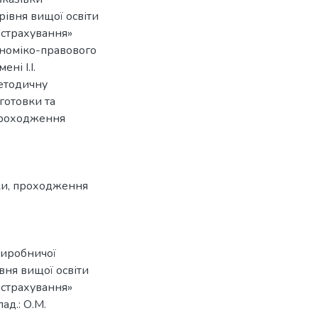
рівня вищої освіти
а страхування»
кономіко-правового
ні І.І.
етодичну
готовки та
 проходження
ки
,
проходження
виробничої
вня вищої освіти
а страхування»
ад.: О.М.