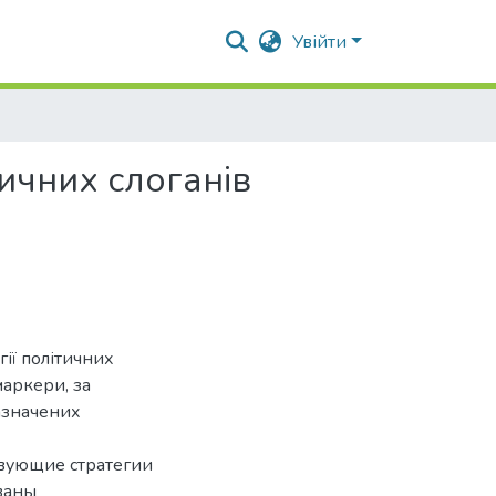
Увійти
ичних слоганів
гії політичних
маркери, за
азначених
твующие стратегии
ваны