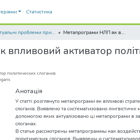
теріями
Статистика
Актуальні проблеми прикладної лінгвістики
Метапрограми НЛП як впливовий активатор політичних слоганів
 впливовий активатор політ
ор политических слоганов
logans
Анотація
У статті розглянуто метапрограми як впливові страте
слоганів. Виявлено та систематизовано лінгвістичні 
допомогою яких актуалізовано ці метапрограми в з
слоганах.
В статье рассмотрены метапрограммы как воздейс
политических слоганов. Выявлены и систематизиро