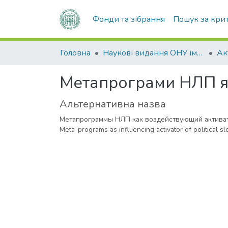
Фонди та зібрання
Пошук за кри
Головна
Наукові видання ОНУ імені І. І. Мечникова
Метапрограми НЛП як
Альтернативна назва
Метапрограммы НЛП как воздействующий активат
Meta-programs as influencing activator of political s
Вантажиться...