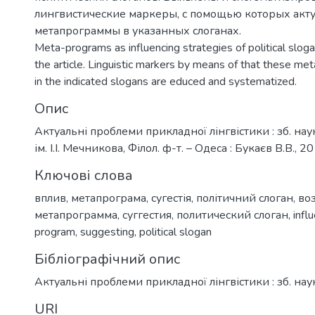
лингвистические маркеры, с помощью которых акт
метапрограммы в указанных слоганах.
Meta-programs as influencing strategies of political sloga
the article. Linguistic markers by means of that these me
in the indicated slogans are educed and systematized.
Опис
Актуальні проблеми прикладної лінгвістики : зб. на
ім. І.І. Мечникова, Філол. ф-т. – Одеса : Букаєв В.В., 20
Ключові слова
вплив
,
метапрограма
,
сугестія
,
політичний слоган
,
во
метапрограмма
,
суггестия
,
политический слоган
,
infl
program
,
suggesting
,
political slogan
Бібліографічний опис
Актуальні проблеми прикладної лінгвістики : зб. нау
URI