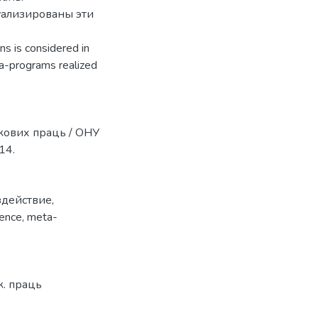
уализированы эти
ns is considered in
ta-programs realized
укових праць / ОНУ
14.
здействие
,
uence
,
meta-
к. праць