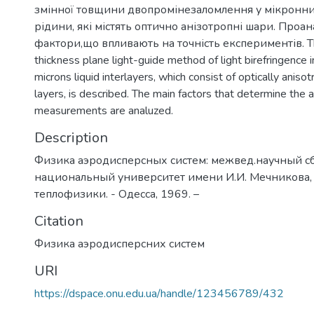
змінної товщини двопромінезаломлення у мікронн
рідини, які містять оптично анізотропні шари. Проан
фактори,що впливають на точність експериментів. Th
thickness plane light-guide method of light birefringence i
microns liquid interlayers, which consist of optically aniso
layers, is described. The main factors that determine the 
measurements are analuzed.
Description
Физика аэродисперсных систем: межвед.научный с
национальный университет имени И.И. Мечникова,
теплофизики. - Одесса, 1969. –
Citation
Физика аэродисперсних систем
URI
https://dspace.onu.edu.ua/handle/123456789/432