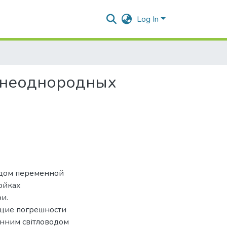
Log In
 неоднородных
одом переменной
ойках
и.
щие погрешности
инним світловодом