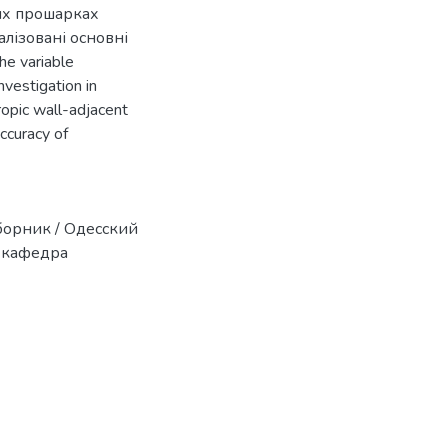
их прошарках
алізовані основні
e variable
nvestigation in
tropic wall-adjacent
accuracy of
борник / Одесский
 кафедра