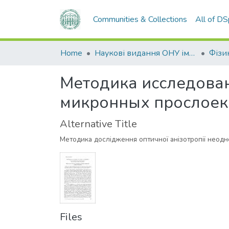
Communities & Collections
All of D
Home
Наукові видання ОНУ імені І. І. Мечникова
Методика исследова
микронных прослоек
Alternative Title
Методика дослідження оптичної анізотропії неодн
Files