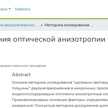
Space
Statistics
Фізика аеродисперсних систем
Методика исследования оптической анизотропии неоднородных микронных прослоек
ния оптической анизотропии
орідних мікронних прошарків
Abstract
Описана методика исследования "щелевым светов
толщины" двулучепреломления в микронных просл
жидкости,содержащих оптически анизотропные сло
Проанализированы основные факторы, определяю
измерений. Описується методика дослідження щіл