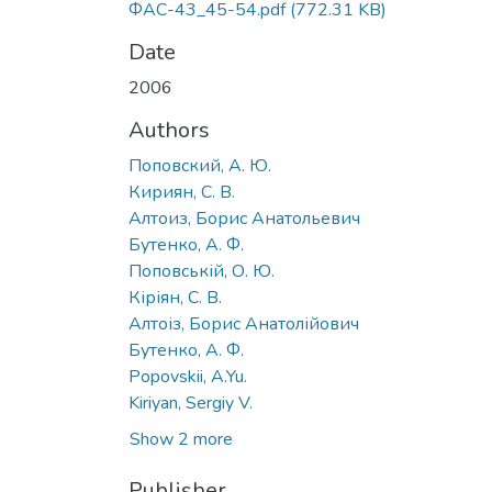
ФАС-43_45-54.pdf
(772.31 KB)
Date
2006
Authors
Поповский, А. Ю.
Кириян, С. В.
Алтоиз, Борис Анатольевич
Бутенко, А. Ф.
Поповській, О. Ю.
Кіріян, С. В.
Алтоіз, Борис Анатолійович
Бутенко, А. Ф.
Popovskii, A.Yu.
Kiriyan, Sergiy V.
Show 2 more
Publisher