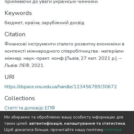
приймаючи до уваги українські чинники.
Keywords
бюджет
,
країна
,
зарубіжний досвід
Citation
Фінансові інструменти сталого розвитку економіки в
контексті міжнародного співробітництва : матеріали
міжнар. наук.-практ. конф.(Львів, 27 лют. 2021 р.). –
Львів: ЛЕФ, 2021.
URI
https://dspace.onu.edu.ua/handle/123456789/30672
Collections
Статті та доповіді ЕПФ
Ми збираємо та обробляємо вашу особисту інформацію для
Full item page
таких цілей:
автентифікація, налаштування та статистика
.
Щоб дізнатися більше, прочитайте нашу політику
політика