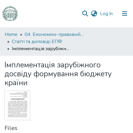
(current)
Log In
Communities
Home
04. Економіко-правовий факультет
&
Статті та доповіді ЕПФ
Collections
Імплементація зарубіжного досвіду формування бюджету країни
All of DSpace
Імплементація зарубіжного
досвіду формування бюджету
Statistics
країни
Files