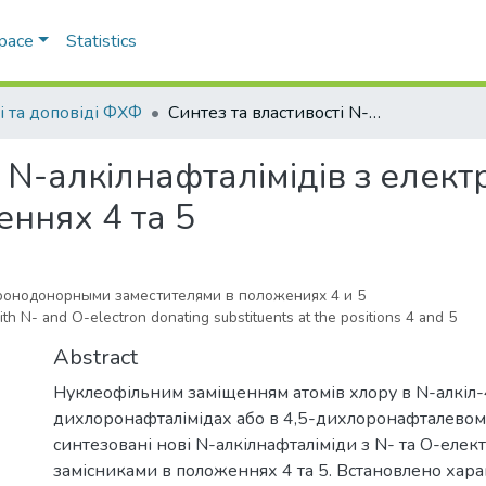
Space
Statistics
і та доповіді ФХФ
Синтез та властивості N-алкілнафталімідів з електронодонорними замісниками в положеннях 4 та 5
і N-алкілнафталімідів з еле
ннях 4 та 5
ронодонорными заместителями в положениях 4 и 5
th N- and O-electron donating substituents at the positions 4 and 5
Abstract
Нуклеофільним заміщенням атомів хлору в N-алкіл-
дихлоронафталімідах або в 4,5-дихлоронафталевом
синтезовані нові N-алкілнафталіміди з N- та О-ел
замісниками в положеннях 4 та 5. Встановлено хар