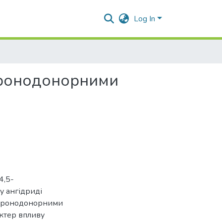
Log In
ктронодонорними
4,5-
у ангідриді
ектронодонорними
актер впливу