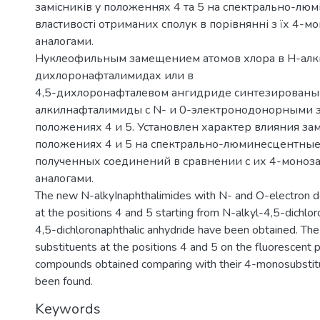
замісників у положеннях 4 та 5 на спектрально-люм
властивості отриманих сполук в порівнянні з їх 4-
аналогами.
Нуклеофильным замещением атомов хлора в Н-алк
дихлоронафталимидах или в
4,5-дихлоронафталевом ангидриде синтезированы
алкилнафталимиды с N- и 0-электронодонорными з
положениях 4 и 5. Установлен характер влияния за
положениях 4 и 5 на спектрально-люминесцентные
полученных соединений в сравнении с их 4-моно
аналогами.
The new N-alkyInaphthalimides with N- and O-electron d
at the positions 4 and 5 starting from N-alkyl-4,5-dichlo
4,5-dichloronaphthalic anhydride have been obtained. The 
substituents at the positions 4 and 5 on the fluorescent p
compounds obtained comparing with their 4-monosubstit
been found.
Keywords