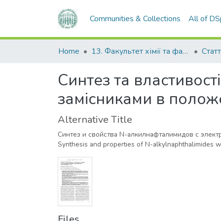
Communities & Collections
All of D
Home
13. Факультет хімії та фармації
Статт
Синтез та властивост
замісниками в положе
Alternative Title
Синтез и свойства N-алкилнафталимидов с элект
Synthesis and properties of N-alkylnaphthalimides wi
Files