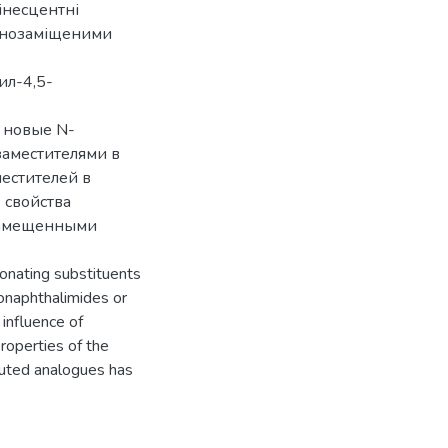
інесцентні
монозаміщеними
ил-4,5-
 новые N-
аместителями в
местителей в
 свойства
замещенными
onating substituents
ronaphthalimides or
influence of
roperties of the
uted analogues has