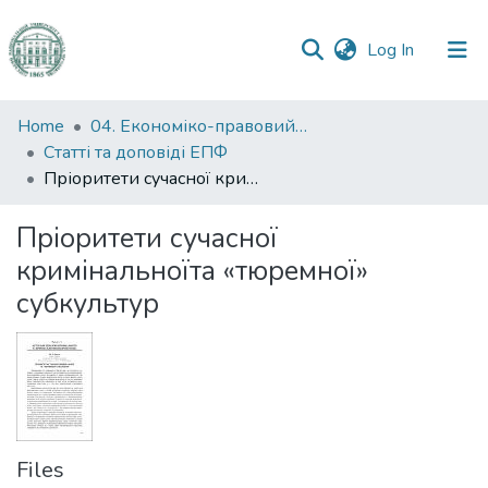
(current)
Log In
Communities
Home
04. Економіко-правовий факультет
&
Статті та доповіді ЕПФ
Collections
Пріоритети сучасної кримінальноїта «тюремної» субкультур
All of DSpace
Пріоритети сучасної
кримінальноїта «тюремної»
Statistics
субкультур
Files