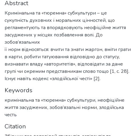
Abstract
Кримінальна та «тюремна» субкультури – це
сукупність духовних і моральних цінностей, що
регламентують та впорядковують неофіційне життя
засуджених у місцях позбавлення волі. До
зобов’язальних
її норм відносяться: вчити та знати жаргон, вміти грати
в карти, робити татуювання відповідно до статусу,
визнавати владу «авторитетів», відповідати за дане
групі чи окремим представникам слово тощо [1, с. 28].
Існує навіть кодекс «злодійської честі» [2].
Keywords
кримінальна та «тюремна» субкультури
,
неофіційне
життя засуджених
,
зобов’язальні норми
,
злодійська
честь
Citation