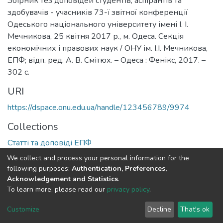
Збірник тез доповідей студентів, аспірантів та
здобувачів - учасників 73-ї звітної конференції
Одеського національного університету імені І. І.
Мечникова, 25 квітня 2017 р., м. Одеса. Секція
економічних і правових наук / ОНУ ім. І.І. Мечникова,
ЕПФ; відп. ред. А. В. Смітюх. – Одеса : Фенікс, 2017. –
302 с.
URI
https://dspace.onu.edu.ua/handle/123456789/9974
Collections
Статті та доповіді ЕПФ
We collect and process your personal information for the
Full item page
following purposes:
Authentication, Preferences,
Acknowledgement and Statistics
.
To learn more, please read our
privacy policy
.
DSpace software
copyright © 2009-2026
LYRASIS
Cookie
Privacy
End User
Send
Customize
Decline
That's ok
settings
policy
Agreement
Feedback