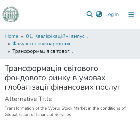
(current)
Log In
Communities
Home
01. Кваліфікаційні випускні роботи здобувачів вищої освіти
&
Факультет міжнародних відносин, політології та соціології
Collections
Трансформація світового фондового ринку в умовах глобалізації фінансових послуг
All of DSpace
Трансформація світового
фондового ринку в умовах
Statistics
глобалізації фінансових послуг
Alternative Title
Transformation of the World Stock Market in the conditions of
Globalization of Financial Services