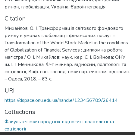
ринок
,
глобалізація
,
Україна
,
Євроінтеграція
Citation
Михайлов, О. І. Трансформація світового фондового
ринку в умовах глобалізації фінансових послуг =
Transformation of the World Stock Market in the conditions
of Globalization of Financial Services : дипломна робота
магістра / О. І. Михайлов; наук. кер. Є. І. Войнова; ОНУ
ім. І. І. Мечникова, Ф-т міжнар. відносин, політології та
соціології, Каф. світ. господ. і міжнар. економ. відносин.
– Одеса, 2018. – 63 с.
URI
https://dspace.onu.edu.ua/handle/123456789/26414
Collections
Факультет міжнародних відносин, політології та
соціології