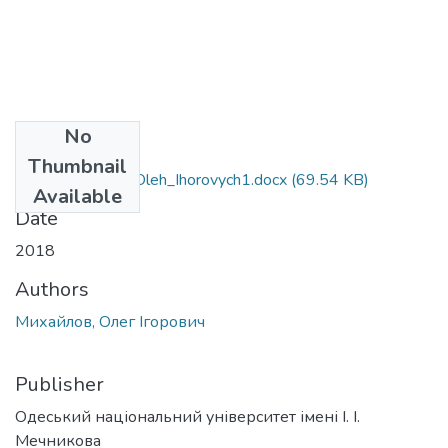
No
Files
Thumbnail
292_Mykhaylov_Oleh_Ihorovych1.docx
(69.54 KB)
Available
Date
2018
Authors
Михайлов, Олег Ігорович
Publisher
Одеський національний університет імені І. І.
Мечникова