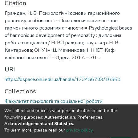
Citation
Граждан, Н. В. Психологічні основи гармонійного
розвитку особистості = Психологические основы
гармоничного развития личности = Psychological bases
of harmonious development of personality : дипломна
робота спеціаліста / Н. В. Граждан; наук. кер. Н. В.
Кантарьова; ОНУ ім. І.І. Мечникова, ННІІСТ, Каф.
клінічної психології. – Одеса, 2017. – 70 с.
URI
https://dspace.onu.edu.ua/handle/123456789/16550
Collections
Факультет психології та соціальної роботи
We collect and process your personal information for the
Full item page
following purposes:
Authentication, Preferences,
Acknowledgement and Statistics
.
To learn more, please read our
privacy policy
.
DSpace software
copyright © 2009-2026
LYRASIS