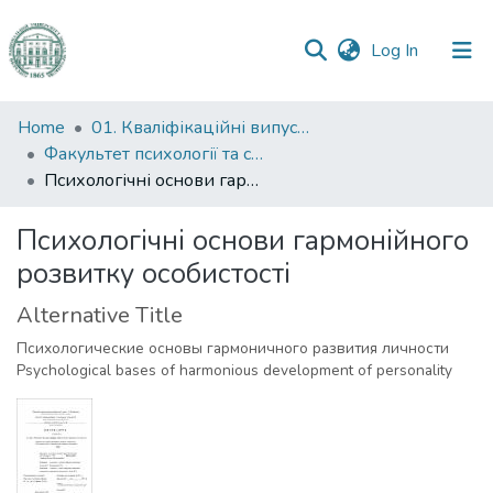
(current)
Log In
Communities
Home
01. Кваліфікаційні випускні роботи здобувачів вищої освіти
&
Факультет психології та соціальної роботи
Collections
Психологічні основи гармонійного розвитку особистості
All of DSpace
Психологічні основи гармонійного
розвитку особистості
Statistics
Alternative Title
Психологические основы гармоничного развития личности
Psychological bases of harmonious development of personality