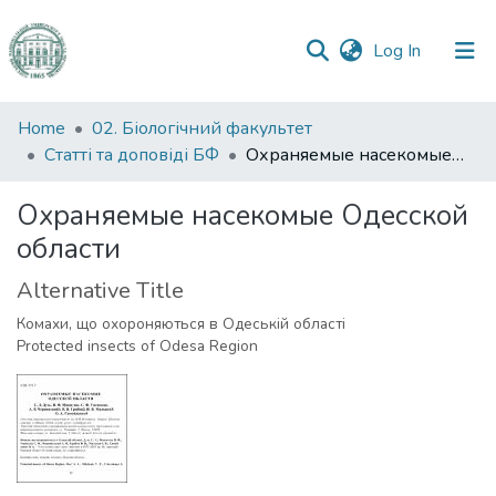
(current)
Log In
Communities
Home
02. Біологічний факультет
&
Статті та доповіді БФ
Охраняемые насекомые Одесской области
Collections
Охраняемые насекомые Одесской
All of DSpace
области
Statistics
Alternative Title
Комахи, що охороняються в Одеській області
Protected insects of Odesa Region