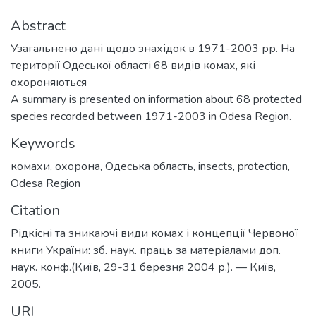
Abstract
Узагальнено дані щодо знахідок в 1971-2003 рр. На
території Одеської області 68 видів комах, які
охороняються
A summary is presented on information about 68 protected
species recorded between 1971-2003 in Odesa Region.
Keywords
комахи
,
охорона
,
Одеська область
,
insects
,
protection
,
Odesa Region
Citation
Рідкісні та зникаючі види комах і концепції Червоної
книги України: зб. наук. праць за матеріалами доп.
наук. конф.(Київ, 29-31 березня 2004 р.). — Київ,
2005.
URI