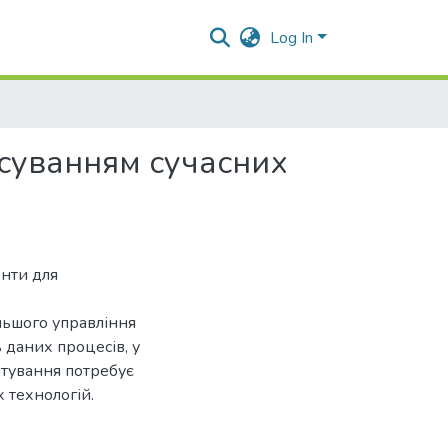
Log In
осуванням сучасних
енти для
льшого управління
 даних процесів, у
етування потребує
 технологій.