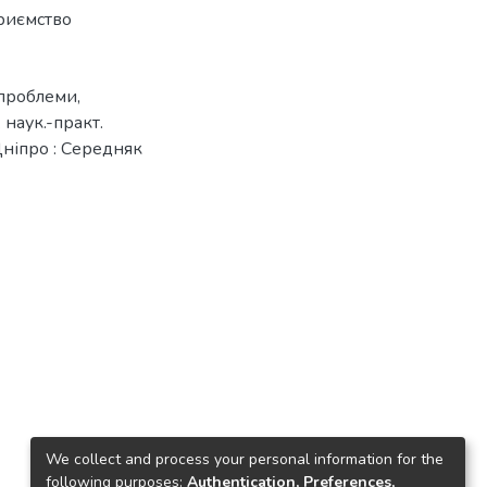
риємство
 проблеми,
. наук.-практ.
Дніпро : Середняк
We collect and process your personal information for the
following purposes:
Authentication, Preferences,