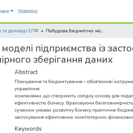
Space
Statistics
і та доповіді ЕПФ
Побудова бюджетної моделі підприємства із застосуванням сучасних технологій багатовимірного зберігання даних
моделі підприємства із заст
ірного зберігання даних
Abstract
Планування та бюджетування – обов'язкові інструм
управління
компаніями, що створюють солідну основу для пода
ефективністю бізнесу. Враховуючи багатовимірність
сучасних умовах розвитку бізнесу практичне бюдж
застосування ефективних комп'ютерних фінансових
Keywords