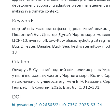
development, supporting adaptive water management and
making in a climate context.
Keywords
водний стік
,
маловодна фаза
,
гідрологічний режим
,
Південний Буг
,
Дністер
,
Дунай
,
Чорне море
,
модел
ЦСР-13
,
river runoff
,
low-flow phase
,
hydrological regim
Bug
,
Dniester
,
Danube
,
Black Sea
,
freshwater inflow
,
mode
13
Citation
Овчарук В. Сучасний водний стік великих річок Укра
у північно-західну частину Чорного моря. Вісник Ха
національного університету імені В. Н. Каразіна. Сері
Географія. Екологія». 2025. Вип. 63. С. 312–331.
DOI
https://doi.org/10.26565/2410-7360-2025-63-24