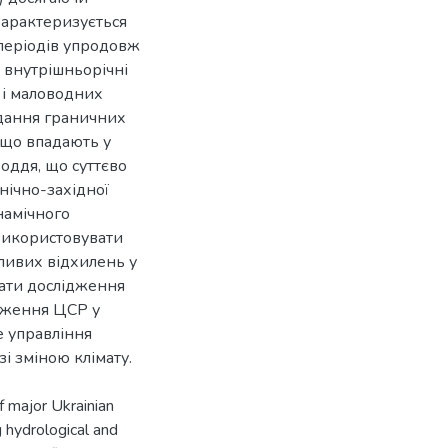
характеризується
періодів упродовж
о внутрішньорічні
 і маловодних
вдання граничних
, що впадають у
оддя, що суттєво
нічно-західної
намічного
використовувати
ливих відхилень у
тати дослідження
дження ЦСР у
 управління
f major Ukrainian
g hydrological and