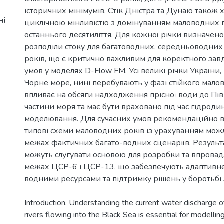
історичних мінімумів. Стік Дністра та Дунаю також 
ні
циклічною мінливістю з домінуванням маловодних 
останнього десятиліття. Для кожної річки визначен
розподіли стоку для багатоводних, середньоводних
років, що є критично важливим для коректного за
умов у моделях D-Flow FM. Усі великі річки України
Чорне море, нині перебувають у фазі стійкого малов
впливає на обсяги надходження прісної води до Пів
частини моря та має бути враховано під час гідроди
моделювання. Для сучасних умов рекомендаційно 
типові схеми маловодних років із урахуванням мож
межах фактичних багато-водних сценаріїв. Резуль
можуть слугувати основою для розробки та впрова
межах ЦСР-6 і ЦСР-13, що забезпечують адаптивне
Introduction. Understanding the current water discharge o
rivers flowing into the Black Sea is essential for modellin