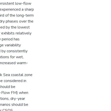
ersistent low-flow
 experienced a sharp
ird of the long-term
dry phases over the
ked by the lowest
exhibits relatively
w period has
 variability
 by consistently
utions for wet,
 increased warm-
ck Sea coastal zone
be considered in
should be
 D-Flow FM) when
tions, dry-year
narios should be
for CSDS