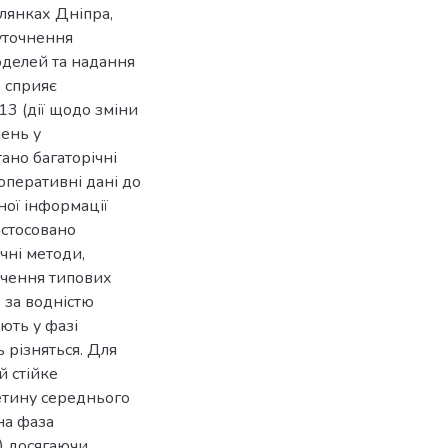
лянках Дніпра,
уточнення
делей та надання
 сприяє
13 (дії щодо зміни
шень у
ано багаторічні
оперативні дані до
ної інформації
астосовано
чні методи,
ачення типових
 за водністю
ють у фазі
ь різняться. Для
й стійке
етину середнього
на фаза
.) досягаючи