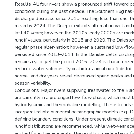
Results. All four rivers show a pronounced shift toward p
conditions during the past decade. The Southern Bug has
discharge decrease since 2010, reaching less than one-th
mean by 2024. The Dnieper exhibits alternating wet and 
last 40 years; however, the 2010s–early 2020s are mar
runoff values, particularly in 2015 and 2020. The Dniester 
regular phase alter-nation; however, a sustained low-flo
persisted since 2013–2014. In the Danube delta, discharge
remains cyclic, yet the period 2016–2024 is characterized
reduced water volumes. Typical intra-annual runoff distrib
normal, and dry years reveal decreased spring peaks and
season variability.
Conclusions. Major rivers supplying freshwater to the Bla
are currently in a prolonged low-flow phase, which must 
hydrodynamic and thermohaline modelling. These trends 
incorporated into numerical oceanographic models (e.g.,
defining boundary conditions. Under present climatic condi
runoff distributions are recommended, while wet-year sce
applied for extreme events. The results provide a basis 