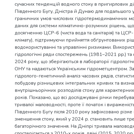
сучасних тенденцій водного стоку в пригирлових ді
Південного Бугу, Дністра й Дунаю для подальшого 
граничних умов числових гідротермодинамічних мо
даних для системи кліматично-розумних рішень, що
досягненню ЦСР-6 (чиста вода та санітарія) та ЦСР-
клімату), підтримуючи прийняття обґрунтованих рі
водокористуванні та управлінні ризиками. Використ
гідрологічні ряди спостережень (1981–2021 рр.) та 
2024 року, що зберігаються в лабораторії гідрологіч
ОНУ та надаються Українським гідрометцентром. З
гідролого-генетичний аналіз часових рядів, статисти
побудову різницевих інтегральних кривих та визн
внутрішньорічних розподілів стоку для характерних
років. Показано, що всі досліджувані річки перебува
тривалої маловодності, проте її початок і вираженіст
Південного Бугу після 2010 року зафіксовано різке 
зменшення стоку, який у 2024 р. становить лише тр
багаторічного значення. На Дніпрі тривала маловод
спостерігається з 2010-х років, двічі (2015, 2020 рр