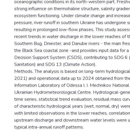
oceanographic conditions in its north-western part. Fresh
strong influence on thermohaline structure, salinity gradient
ecosystem functioning. Under climate change and increas
pressure, river runoff in southern Ukraine has undergone si
resulting in prolonged low-flow phases. This study asse
recent trends in water discharge in the lower reaches of t
Southern Bug, Dniester, and Danube rivers - the main fre
the Black Sea coastal zone -and provides input data for 
Decision Support System (CSDS), contributing to SDG 6 
Sanitation) and SDG 13 (Climate Action).
Methods. The analysis is based on long-term hydrologica
2021) and operational data up to 2024 obtained from th
Information Laboratory of Odessa I. I. Mechnikov National
Ukrainian Hydrometeorological Centre. Hydrological-geneti
time series, statistical trend evaluation, residual mass cu
of characteristic hydrological years (wet, normal, dry) were
with limited observations in the lower reaches, correlati
upstream discharge and downstream water levels were u
typical intra-annual runoff patterns.