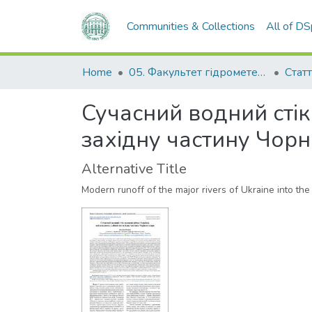
Communities & Collections
All of D
Home
05. Факультет гідрометеорології і екології
Статт
Сучасний водний стік 
західну частину Чор
Alternative Title
Modern runoff of the major rivers of Ukraine into th