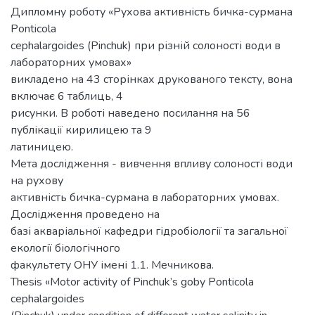
Дипломну роботу «Рухова активність бичка-сурмана
Ponticola
cephalargoides (Pinchuk) при різній солоності води в
лабораторних умовах»
викладено на 43 сторінках друкованого тексту, вона
включає 6 таблиць, 4
рисунки. В роботі наведено посилання на 56
публікації кирилицею та 9
латиницею.
Мета дослідження - вивчення впливу солоності води
на рухову
активність бичка-сурмана в лабораторних умовах.
Дослідження проведено на
базі акваріальної кафедри гідробіології та загальної
екології біологічного
факультету ОНУ імені 1.1. Мечникова.
Thesis «Motor activity of Pinchuk’s goby Ponticola
cephalargoides