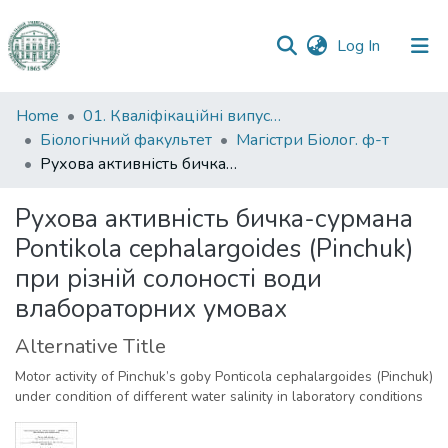
(current)
Log In
Communities
Home
01. Кваліфікаційні випускні роботи здобувачів вищої освіти
&
Біологічний факультет
Магістри Біолог. ф-т
Collections
Рухова активність бичка-сурмана Pontikola cephalargoides (Pinchuk) при різній солоності води влабораторних умовах
All of DSpace
Рухова активність бичка-сурмана
Pontikola cephalargoides (Pinchuk)
Statistics
при різній солоності води
влабораторних умовах
Alternative Title
Motor activity of Pinchuk’s goby Ponticola cephalargoides (Pinchuk)
under condition of different water salinity in laboratory conditions