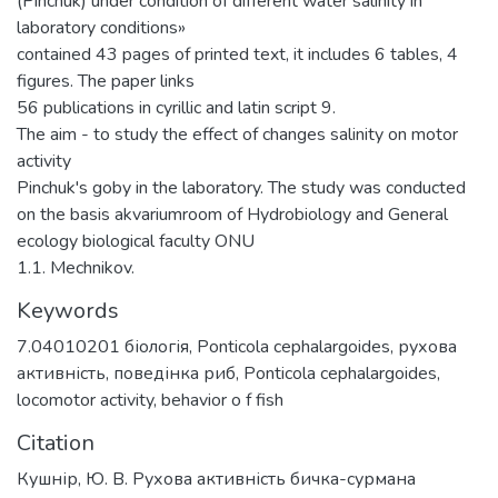
(Pinchuk) under condition of different water salinity in
laboratory conditions»
contained 43 pages of printed text, it includes 6 tables, 4
figures. The paper links
56 publications in cyrillic and latin script 9.
The aim - to study the effect of changes salinity on motor
activity
Pinchuk's goby in the laboratory. The study was conducted
on the basis akvariumroom of Hydrobiology and General
ecology biological faculty ONU
1.1. Mechnikov.
Keywords
7.04010201 біологія
,
Ponticola cephalargoides
,
рухова
активність
,
поведінка риб
,
Ponticola cephalargoides
,
locomotor activity
,
behavior o f fish
Citation
Кушнір, Ю. В. Рухова активність бичка-сурмана