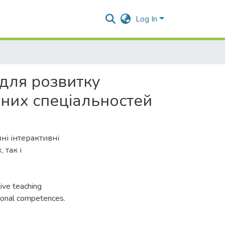
Log In
 для розвитку
зних спеціальностей
ні інтерактивні
 так і
ive teaching
ional competences.