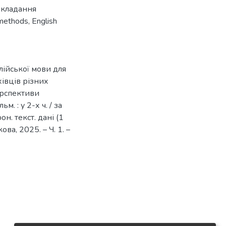
кладання
 methods
,
English
лійської мови для
івців різних
Перспективи
м. : у 2-х ч. / за
рон. текст. дані (1
кова, 2025. – Ч. 1. –