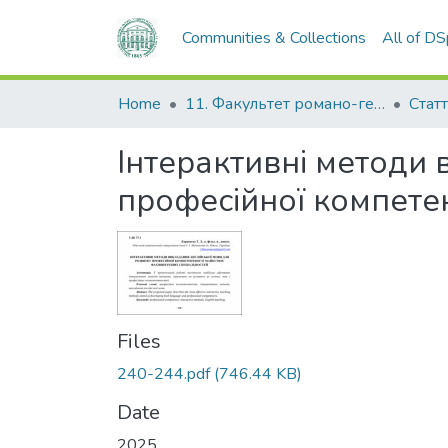
Communities & Collections
All of D
Home
11. Факультет романо-германської філології
Статт
Інтерактивні методи 
професійної компетен
Files
240-244.pdf
(746.44 KB)
Date
2025