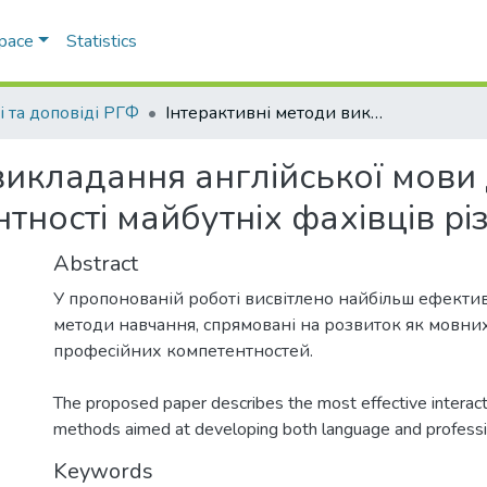
Space
Statistics
і та доповіді РГФ
Інтерактивні методи викладання англійської мови для розвитку професійної компетентності майбутніх фахівців різних спеціальностей
викладання англійської мови
тності майбутніх фахівців рі
Abstract
У пропонованій роботі висвітлено найбільш ефектив
методи навчання, спрямовані на розвиток як мовних,
The proposed paper describes the most effective interact
methods aimed at developing both language and profess
Keywords