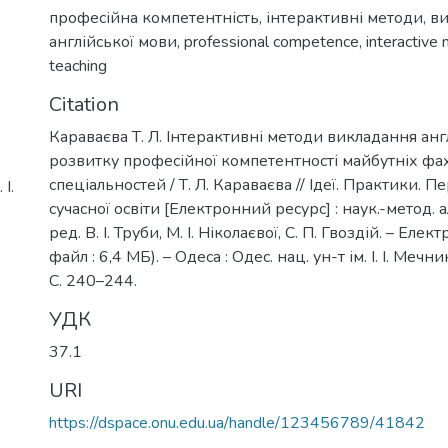
професійна компетентність
,
інтерактивні методи
,
ви
англійської мови
,
professional competence
,
interactive
teaching
Citation
Караваєва Т. Л. Інтерактивні методи викладання анг
розвитку професійної компетентності майбутніх фах
спеціальностей / Т. Л. Караваєва // Ідеї. Практики. 
І.
сучасної освіти [Електронний ресурс] : наук.-метод. аль
ред. В. І. Труби, М. І. Ніколаєвої, С. П. Гвоздій. – Елект
файл : 6,4 МБ). – Одеса : Одес. нац. ун-т ім. І. І. Мечни
С. 240–244.
УДК
37.1
URI
https://dspace.onu.edu.ua/handle/123456789/41842