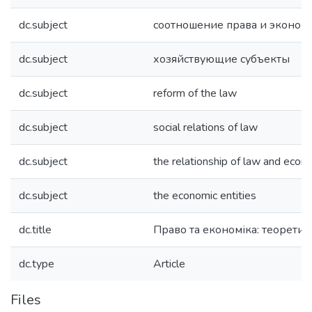
dc.subject
соотношение права и эконом
dc.subject
хозяйствующие субъекты
dc.subject
reform of the law
dc.subject
social relations of law
dc.subject
the relationship of law and econ
dc.subject
the economic entities
dc.title
Право та економіка: теорети
dc.type
Article
Files