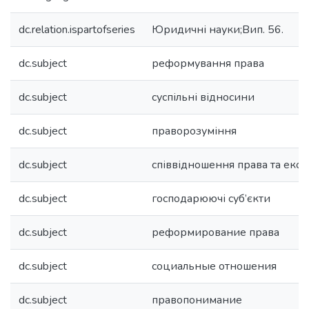
dc.relation.ispartofseries
Юридичні науки;Вип. 56.
dc.subject
реформування права
dc.subject
суспільні відносини
dc.subject
праворозуміння
dc.subject
співвідношення права та еко
dc.subject
господарюючі суб’єкти
dc.subject
реформирование права
dc.subject
социальные отношения
dc.subject
правопонимание