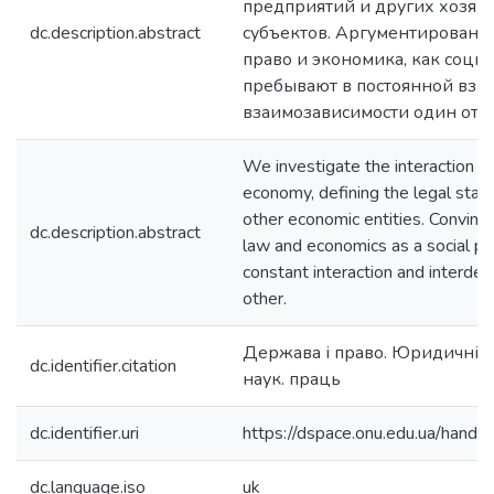
предприятий и других хозя
dc.description.abstract
субъектов. Аргументировано 
право и экономика, как соци
пребывают в постоянной вза
взаимозависимости один от д
We investigate the interaction o
economy, defining the legal stat
other economic entities. Convinc
dc.description.abstract
law and economics as a social p
constant interaction and interde
other.
Держава і право. Юридичні і п
dc.identifier.citation
наук. праць
dc.identifier.uri
https://dspace.onu.edu.ua/han
dc.language.iso
uk