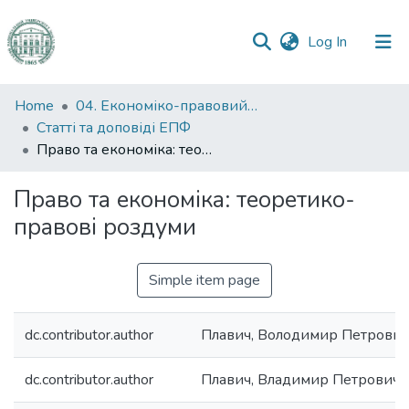
(current)
Log In
Communities
Home
04. Економіко-правовий факультет
&
Статті та доповіді ЕПФ
Collections
Право та економіка: теоретико-правові роздуми
All of DSpace
Право та економіка: теоретико-
правові роздуми
Statistics
Simple item page
dc.contributor.author
Плавич, Володимир Петрович
dc.contributor.author
Плавич, Владимир Петрович