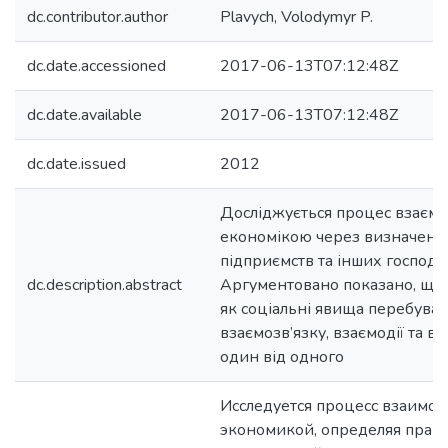
dc.contributor.author
Plavych, Volodymyr P.
dc.date.accessioned
2017-06-13T07:12:48Z
dc.date.available
2017-06-13T07:12:48Z
dc.date.issued
2012
Досліджується процес взаємод
економікою через визначення
підприємств та інших господа
dc.description.abstract
Аргументовано показано, що 
як соціальні явища перебуваю
взаємозв’язку, взаємодії та в
один від одного
Исследуется процесс взаимод
экономикой, определяя право