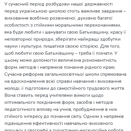
У сучасний період розбудови нашої державності
перед українською школою стоїть важливе завдання –
виховання всебічно розвиненої, духовно багатої
особистості з стійкими моральними переконаннями,
яка буде любити і шанувати свою Батьківщину, красу її
неповторної природи, зберігати найкращі здобутки
науки і культури, пишатися своєю історією. Для того,
щоб любити свою Батьківщину – треба її пізнати. У
цьому може допомогти величезна різноманітність
форм, методів і напрямків пізнання рідного краю.
Сучасна реформа загальноосвітньої школи спрямована
на вдосконалення всієї справи навчання і виховання
молоді, її підготовки до самостійного трудового життя.
Вона ставить перед учителями вимоги щодо
оптимального поєднання форм, засобів і методів
педагогічного впливу на учнів, пробудження в них
стійкого інтересу до пізнання світу. Одним з напрямів
підвищення ефективності навчально-виховного
процесу з географії є туристично-екскурсійна робота.