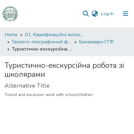
(current)
Log In
Communities
Home
01. Кваліфікаційні випускні роботи здобувачів вищої освіти
&
Геолого-географічний факультет
Бакалаври ГГФ
Collections
Туристично-екскурсійна робота зі школярами
All of DSpace
Туристично-екскурсійна робота зі
школярами
Statistics
Alternative Title
Tourist and excursion work with schoolchildren