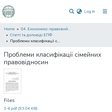
(current)
Log In
Communities
Home
04. Економіко-правовий факультет
&
Статті та доповіді ЕПФ
Collections
Проблеми класифікації сімейних правовідносин
All of DSpace
Проблеми класифікації сімейних
правовідносин
Statistics
Files
3-6.pdf
(93.04 KB)