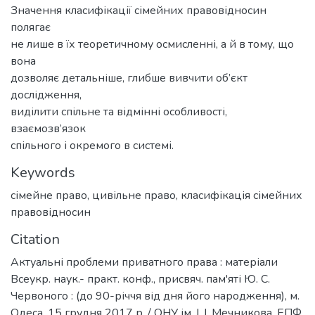
Значення класифікації сімейних правовідносин
полягає
не лише в їх теоретичному осмисленні, а й в тому, що
вона
дозволяє детальніше, глибше вивчити об’єкт
дослідження,
виділити спільне та відмінні особливості,
взаємозв’язок
спільного і окремого в системі.
Keywords
сімейне право
,
цивільне право
,
класифікація сімейних
правовідносин
Citation
Актуальні проблеми приватного права : матеріали
Всеукр. наук.- практ. конф., присвяч. пам'яті Ю. С.
Червоного : (до 90-річчя від дня його народження), м.
Одеса, 15 грудня 2017 р. / ОНУ ім. І. І. Мечникова, ЕПФ,