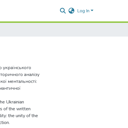
Log In
 українського
торичного аналізу
кої ментальності:
омантичної
the Ukrainian
s of the written
ity: the unity of the
ction.