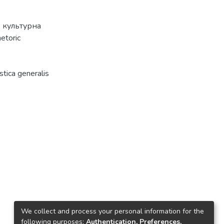
- культурна
hetoric
tica generalis
We collect and process your personal information for the
following purposes:
Authentication, Preferences,