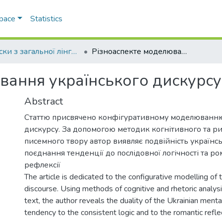
Space
Statistics
Записки з загальної лінгвістики
Різноаспекте моделювання українського дискурсу
вання українського дискурсу
Abstract
Статтю присвячено конфігуративному моделюванню
дискурсу. За допомогою методик когнітивного та ри
писемного твору автор виявляє подвійність українсь
поєднання тенденції до послідовної логічності та р
рефлексії
The article is dedicated to the configurative modelling of 
discourse. Using methods of cognitive and rhetoric analysi
text, the author reveals the duality of the Ukrainian mental
tendency to the consistent logic and to the romantic refle