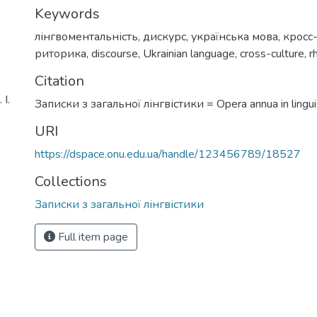
Keywords
лінгвоментальність
,
дискурс
,
українська мова
,
кросс
риторика
,
discourse
,
Ukrainian language
,
cross-culture
,
r
Citation
І.
Записки з загальної лінгвістики = Opera annua in linguis
URI
https://dspace.onu.edu.ua/handle/123456789/18527
Collections
Записки з загальної лінгвістики
Full item page